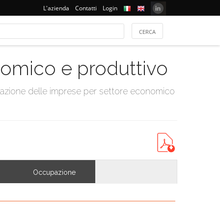
L'azienda
Contatti
Login
onomico e produttivo
tazione delle imprese per settore economico
Occupazione