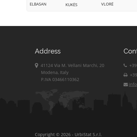
ELBASAN
VLORË
KUKËS
Address
Con
41124 Via M. Vellani Marchi, 20
+39 
Modena, Italy
+39
P.IVA 03466110362
inf
Copyright © 2026 - UrbiStat S.r.l.