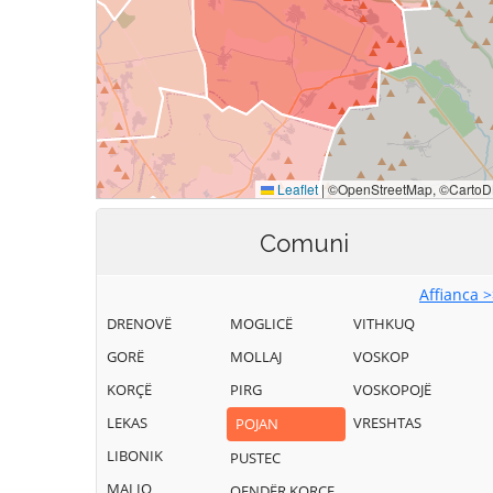
Comuni
Affianca 
DRENOVË
MOGLICË
VITHKUQ
GORË
MOLLAJ
VOSKOP
KORÇË
PIRG
VOSKOPOJË
LEKAS
VRESHTAS
POJAN
LIBONIK
PUSTEC
MALIQ
QENDËR KORCE