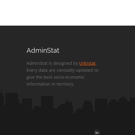
AdminStat
AdminStat is designed by
Urbistat
.
Every data are constatly updated to
give the best socio-economic
information in territory.