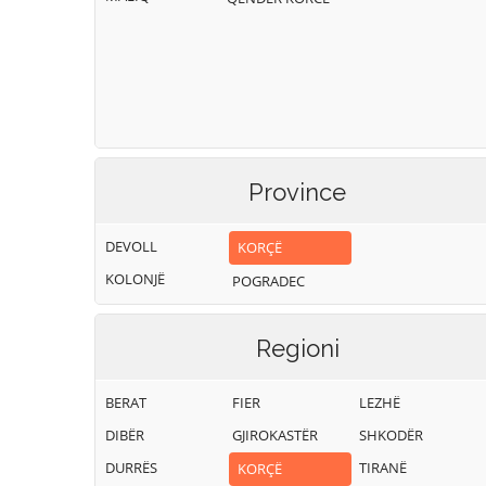
Province
DEVOLL
KORÇË
KOLONJË
POGRADEC
Regioni
BERAT
FIER
LEZHË
DIBËR
GJIROKASTËR
SHKODËR
DURRËS
TIRANË
KORÇË