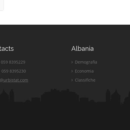
tacts
Albania
059 8395229
Demografia
 059 8395230
Economia
o@urbistat.com
Classifiche