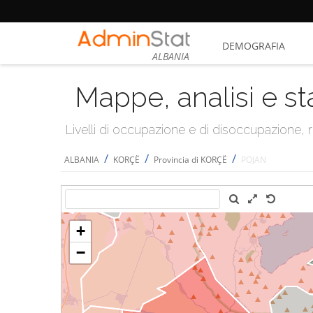
DEMOGRAFIA
ALBANIA
Mappe, analisi e st
Livelli di occupazione e di disoccupazione
/
/
/
ALBANIA
KORÇË
Provincia di KORÇË
POJAN