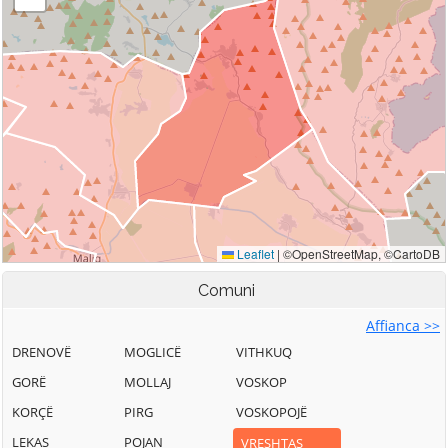
Comuni
Affianca >>
DRENOVË
MOGLICË
VITHKUQ
GORË
MOLLAJ
VOSKOP
KORÇË
PIRG
VOSKOPOJË
LEKAS
POJAN
VRESHTAS