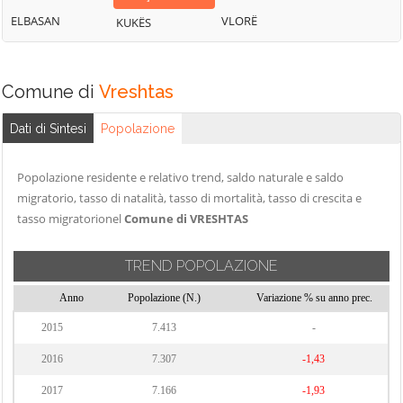
ELBASAN
VLORË
KUKËS
Comune di
Vreshtas
Dati di Sintesi
Popolazione
Popolazione residente e relativo trend, saldo naturale e saldo
migratorio, tasso di natalità, tasso di mortalità, tasso di crescita e
tasso migratorionel
Comune di VRESHTAS
TREND POPOLAZIONE
Anno
Popolazione (N.)
Variazione % su anno prec.
2015
7.413
-
2016
7.307
-1,43
2017
7.166
-1,93