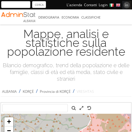
L'azienda
Contatti
Login
DEMOGRAFIA
ECONOMIA
CLASSIFICHE
ALBANIA
Mappe, analisi e
statistiche sulla
popolazione residente
Bilancio demografico, trend della popolazione e delle
famiglie, classi di età ed età media, stato civile e
stranieri
/
/
/
ALBANIA
KORÇË
Provincia di KORÇË
VRESHTAS