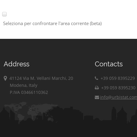
Seleziona per confrontare l'area corrente (beta)
Address
Contacts
41124 Via M. Vellani Marchi, 20
+39 059 8395229
Modena, Italy
+39 059 8395230
P.IVA 03466110362
info@urbistat.co