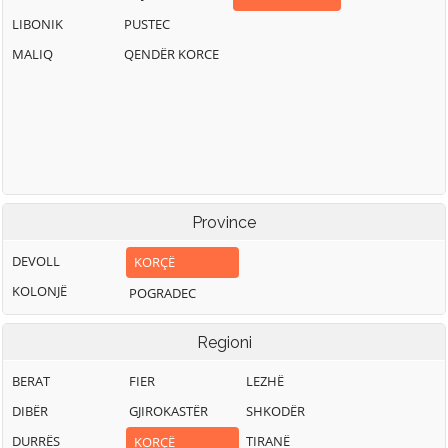
LIBONIK
PUSTEC
MALIQ
QENDËR KORCE
Province
DEVOLL
KORÇË
KOLONJË
POGRADEC
Regioni
BERAT
FIER
LEZHË
DIBËR
GJIROKASTËR
SHKODËR
DURRËS
TIRANË
KORÇË