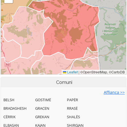
Comuni
Affianca >>
BELSH
GOSTIMË
PAPËR
BRADASHESH
GRACEN
RRASË
CËRRIK
GREKAN
SHALËS
ELBASAN
KAJAN
SHIRGJAN