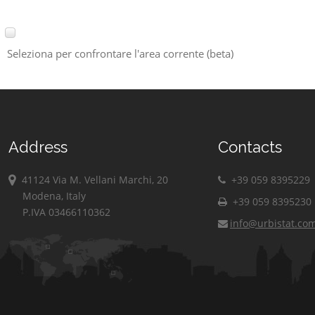
Seleziona per confrontare l'area corrente (beta)
Address
Contacts
41124 Via M. Vellani Marchi, 20
+39 059 8395229
Modena, Italy
+39 059 8395230
P.IVA 03466110362
info@urbistat.co