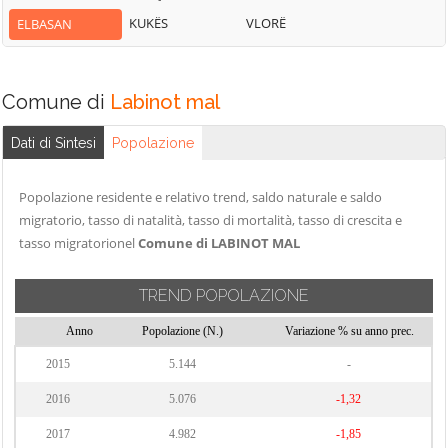
KUKËS
VLORË
ELBASAN
Comune di
Labinot mal
Dati di Sintesi
Popolazione
Popolazione residente e relativo trend, saldo naturale e saldo
migratorio, tasso di natalità, tasso di mortalità, tasso di crescita e
tasso migratorionel
Comune di LABINOT MAL
TREND POPOLAZIONE
Anno
Popolazione (N.)
Variazione % su anno prec.
2015
5.144
-
2016
5.076
-1,32
2017
4.982
-1,85