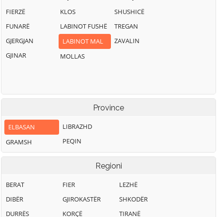
FIERZË
KLOS
SHUSHICË
FUNARË
LABINOT FUSHË
TREGAN
GJERGJAN
ZAVALIN
LABINOT MAL
GJINAR
MOLLAS
Province
LIBRAZHD
ELBASAN
PEQIN
GRAMSH
Regioni
BERAT
FIER
LEZHË
DIBËR
GJIROKASTËR
SHKODËR
DURRËS
KORÇË
TIRANË