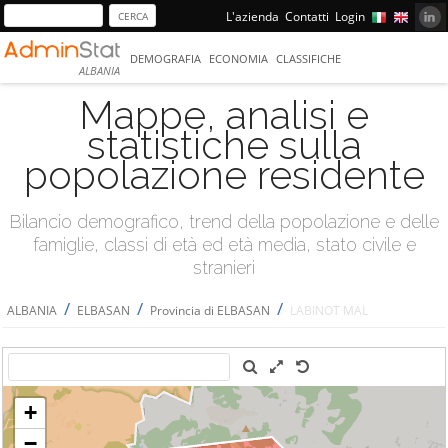
L'azienda
Contatti
Login
DEMOGRAFIA
ECONOMIA
CLASSIFICHE
ALBANIA
Mappe, analisi e
statistiche sulla
popolazione residente
Bilancio demografico, trend della popolazione e delle
famiglie, classi di età ed età media, stato civile e
stranieri
/
/
/
ALBANIA
ELBASAN
Provincia di ELBASAN
LABINOT MAL