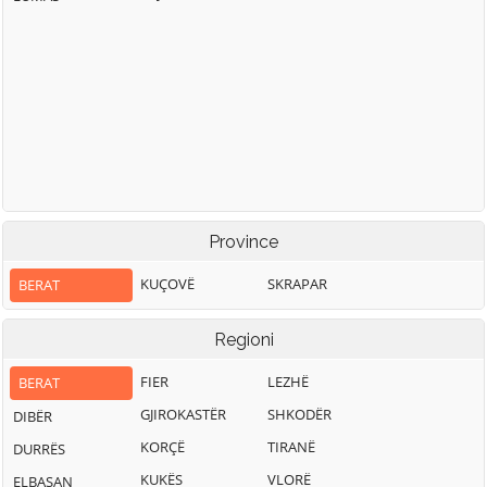
Province
KUÇOVË
SKRAPAR
BERAT
Regioni
FIER
LEZHË
BERAT
GJIROKASTËR
SHKODËR
DIBËR
KORÇË
TIRANË
DURRËS
KUKËS
VLORË
ELBASAN