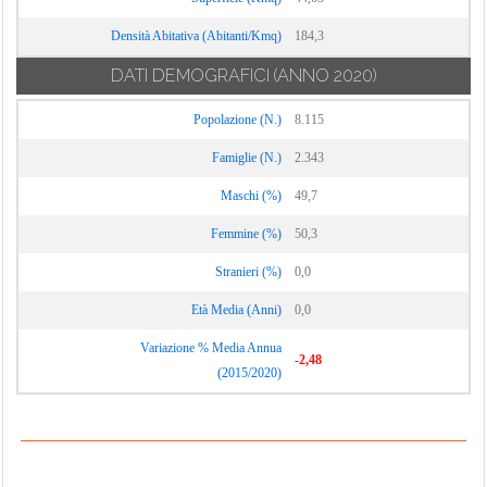
Densità Abitativa (Abitanti/Kmq)
184,3
DATI DEMOGRAFICI
(ANNO 2020)
Popolazione (N.)
8.115
Famiglie (N.)
2.343
Maschi (%)
49,7
Femmine (%)
50,3
Stranieri (%)
0,0
Età Media (Anni)
0,0
Variazione % Media Annua
-2,48
(2015/2020)