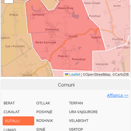
Comuni
Affianca >>
BERAT
OTLLAK
TERPAN
CUKALAT
POSHNJË
URA VAJGURORE
ROSHNIK
VELABISHT
KUTALLI
SINJË
VERTOP
LUMAS