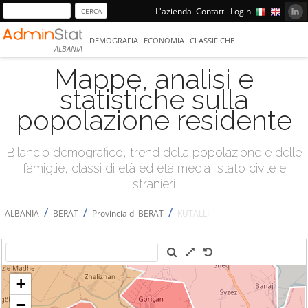
L'azienda
Contatti
Login
DEMOGRAFIA
ECONOMIA
CLASSIFICHE
ALBANIA
Mappe, analisi e
statistiche sulla
popolazione residente
Bilancio demografico, trend della popolazione e delle
famiglie, classi di età ed età media, stato civile e
stranieri
/
/
/
ALBANIA
BERAT
Provincia di BERAT
KUTALLI