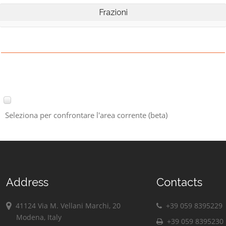
Frazioni
Seleziona per confrontare l'area corrente (beta)
Address
Contacts
41124 Via M. Vellani Marchi, 20
+39 059 8395229
Modena, Italy
+39 059 8395230