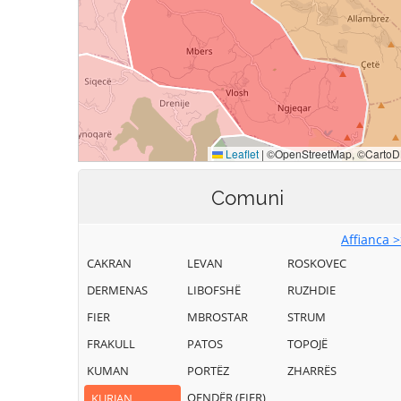
Comuni
Affianca 
CAKRAN
LEVAN
ROSKOVEC
DERMENAS
LIBOFSHË
RUZHDIE
FIER
MBROSTAR
STRUM
FRAKULL
PATOS
TOPOJË
KUMAN
PORTËZ
ZHARRËS
QENDËR (FIER)
KURJAN