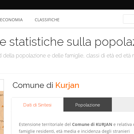
ECONOMIA
CLASSIFICHE
e statistiche sulla popol
della popolazione e delle famiglie, classi di età ed età me
Comune di
Kurjan
Dati di Sintesi
Popolazione
Estensione territoriale del
Comune di KURJAN
e relativa 
famiglie residenti, età media e incidenza degli stranieri