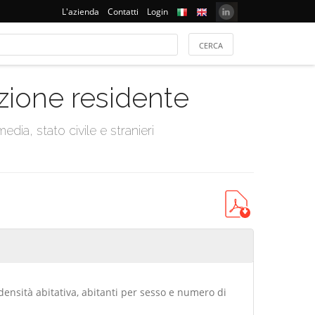
L'azienda
Contatti
Login
azione residente
dia, stato civile e stranieri
densità abitativa, abitanti per sesso e numero di