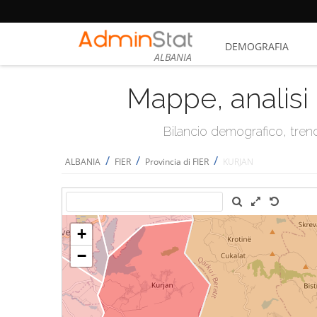
DEMOGRAFIA
ALBANIA
Mappe, analisi 
Bilancio demografico, trend 
/
/
/
ALBANIA
FIER
Provincia di FIER
KURJAN