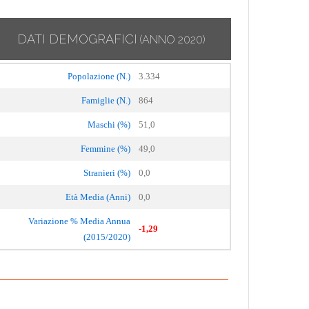
DATI DEMOGRAFICI
(ANNO 2020)
Popolazione (N.)
3.334
Famiglie (N.)
864
Maschi (%)
51,0
Femmine (%)
49,0
Stranieri (%)
0,0
Età Media (Anni)
0,0
Variazione % Media Annua
-1,29
(2015/2020)