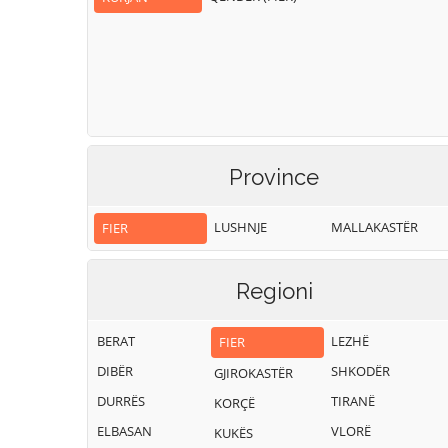
Province
LUSHNJE
MALLAKASTËR
FIER
Regioni
BERAT
LEZHË
FIER
DIBËR
SHKODËR
GJIROKASTËR
DURRËS
TIRANË
KORÇË
ELBASAN
VLORË
KUKËS