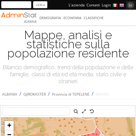
L'azienda
Contatti
Login
DEMOGRAFIA
ECONOMIA
CLASSIFICHE
ALBANIA
Mappe, analisi e
statistiche sulla
popolazione residente
Bilancio demografico, trend della popolazione e delle
famiglie, classi di età ed età media, stato civile e
stranieri
/
/
/
ALBANIA
GJIROKASTËR
Provincia di TEPELENË
KRAHËS