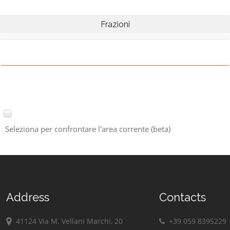
Frazioni
Seleziona per confrontare l'area corrente (beta)
Address
Contacts
41124 Via M. Vellani Marchi, 20
+39 059 8395229