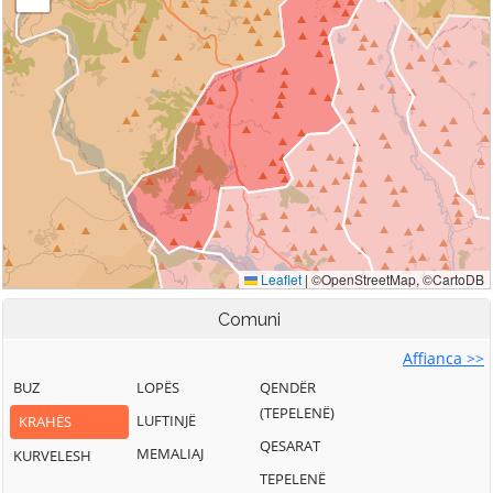
Comuni
Affianca >>
BUZ
LOPËS
QENDËR
(TEPELENË)
LUFTINJË
KRAHËS
QESARAT
MEMALIAJ
KURVELESH
TEPELENË