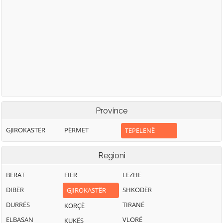
Province
GJIROKASTËR
PËRMET
TEPELENË
Regioni
BERAT
FIER
LEZHË
DIBËR
SHKODËR
GJIROKASTËR
DURRËS
TIRANË
KORÇË
ELBASAN
VLORË
KUKËS