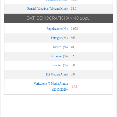
Densità Abitativa (Abitanti/Kmq)
28,0
DATI DEMOGRAFICI
(ANNO 2020)
Popolazione (N.)
2.053
Famiglie (N.)
665
Maschi (%)
48,0
Femmine (%)
52,0
Stranieri (%)
0,0
Età Media (Anni)
0,0
Variazione % Media Annua
-3,13
(2015/2020)