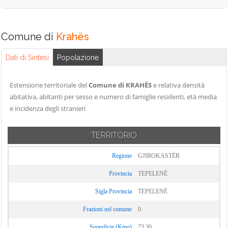
Comune di
Krahës
Dati di Sintesi
Popolazione
Estensione territoriale del
Comune di KRAHËS
e relativa densità
abitativa, abitanti per sesso e numero di famiglie residenti, età media
e incidenza degli stranieri
TERRITORIO
Regione
GJIROKASTËR
Provincia
TEPELENË
Sigla Provincia
TEPELENË
Frazioni nel comune
0
Superficie (Kmq)
73,30