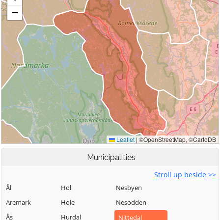
Municipalities
Stroll up beside >>
Ål
Hol
Nesbyen
Aremark
Hole
Nesodden
Ås
Hurdal
Nittedal