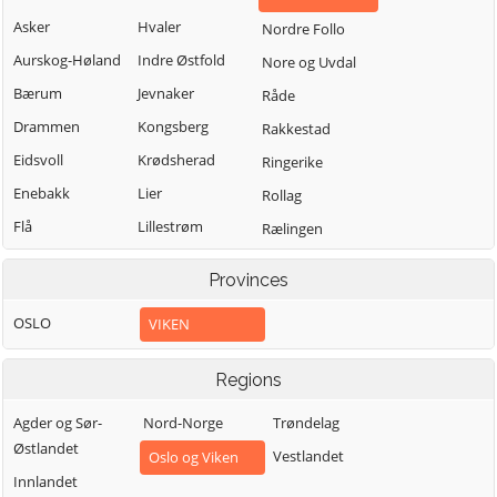
Asker
Hvaler
Nordre Follo
Aurskog-Høland
Indre Østfold
Nore og Uvdal
Bærum
Jevnaker
Råde
Drammen
Kongsberg
Rakkestad
Eidsvoll
Krødsherad
Ringerike
Enebakk
Lier
Rollag
Flå
Lillestrøm
Rælingen
Flesberg
Lunner
Sarpsborg
Provinces
Fredrikstad
Lørenskog
Sigdal
OSLO
VIKEN
Frogn
Marker
Skiptvet
Gjerdrum
Modum
Ullensaker
Regions
Gol
Moss
Våler (Viken)
Agder og Sør-
Nord-Norge
Trøndelag
Halden
Nannestad
Vestby
Østlandet
Vestlandet
Oslo og Viken
Hemsedal
Nes
Øvre Eiker
Innlandet