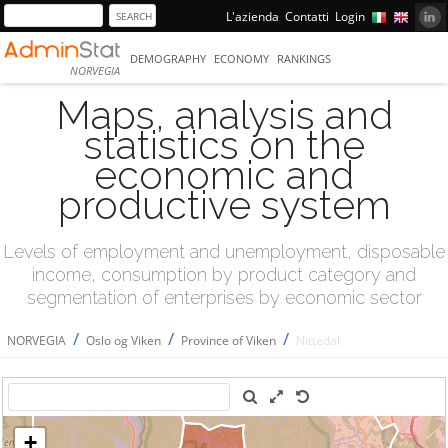
L'azienda
Contatti
Login
DEMOGRAPHY
ECONOMY
RANKINGS
NORVEGIA
Maps, analysis and
statistics on the
economic and
productive system
Levels of employment and unemployment, disposable
income, consumption by product category and
segmentation of enterprises by economic sector
/
/
/
NORVEGIA
Oslo og Viken
Province of Viken
Nittedal