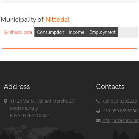
Municipality of
Nittedal
Synthesis data
Consumption
Income
Employment
Address
Contacts
41124 Via M. Vellani Marchi, 20
+39 059 8395229
Modena, Italy
+39 059 8395230
P.IVA 03466110362
info@urbistat.co