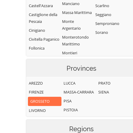
Manciano
Castell'Azzara
Scarlino
Massa Marittima
Castiglione della
Seggiano
Pescaia
Monte
Semproniano
Argentario
Cinigiano
Sorano
Monterotondo
Civitella Paganico
Marittimo
Follonica
Montieri
Gavorrano
Orbetello
Provinces
Pitigliano
AREZZO
LUCCA
PRATO
FIRENZE
MASSA-CARRARA
SIENA
PISA
GROSSETO
PISTOIA
LIVORNO
Regions