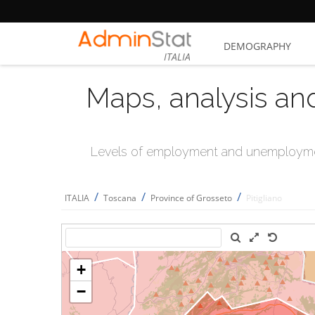
DEMOGRAPHY
ITALIA
Maps, analysis an
Levels of employment and unemploymen
/
/
/
ITALIA
Toscana
Province of Grosseto
Pitigliano