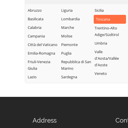
Abruzzo
Liguria
Sicilia
Basilicata
Lombardia
Toscana
Calabria
Marche
Trentino-Alto
Adige/Südtirol
Campania
Molise
Umbria
Città del Vaticano
Piemonte
Valle
Emilia-Romagna
Puglia
d'Aosta/Vallée
Friuli-Venezia
Repubblica di San
d'Aoste
Giulia
Marino
Veneto
Lazio
Sardegna
Address
Con