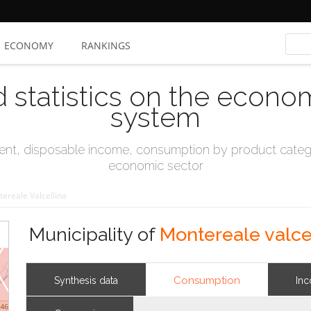
ECONOMY
RANKINGS
d statistics on the econo
system
t, disposable income, consumption by product catego
economic sector
ereale Valcellina
Municipality of
Montereale valce
Consumption
Synthesis data
In