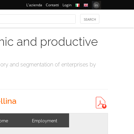
L'azienda
Contatti
Login
mic and productive
ry and segmentation of enterprises by
llina
come
Employment