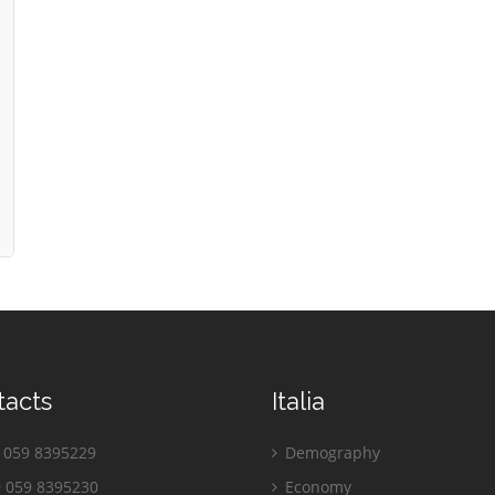
tacts
Italia
059 8395229
Demography
 059 8395230
Economy