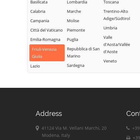
Basilicata
Lombardia
Toscana
Vivaro
Pravisdomini
Calabria
Marche
Trentino-Alto
Zoppola
Roveredo in
Adige/Südtirol
Campania
Molise
Piano
Umbria
Città del Vaticano
Piemonte
Valle
Emilia-Romagna
Puglia
d'Aosta/Vallée
Repubblica di San
Friuli-Venezia
d'Aoste
Marino
Giulia
Veneto
Sardegna
Lazio
Address
Con
41124 Via M. Vellani Marchi, 20
+39 
Modena, Italy
+39