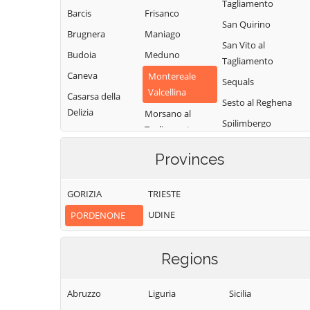
Tagliamento
Barcis
Frisanco
San Quirino
Brugnera
Maniago
San Vito al
Budoia
Meduno
Tagliamento
Caneva
Montereale
Sequals
Valcellina
Casarsa della
Sesto al Reghena
Delizia
Morsano al
Spilimbergo
Tagliamento
Castelnovo del
Tramonti di
Friuli
Pasiano di
Provinces
Sopra
Pordenone
Cavasso Nuovo
Tramonti di
Pinzano al
Chions
GORIZIA
TRIESTE
Sotto
Tagliamento
Cimolais
UDINE
PORDENONE
Travesio
Polcenigo
Claut
Vajont
Porcia
Clauzetto
Regions
Valvasone
Pordenone
Cordenons
Arzene
Prata di
Abruzzo
Liguria
Sicilia
Cordovado
Vito d'Asio
Pordenone