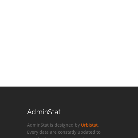
AdminStat
AdminStat is designed by
Urbistat
.
Every data are constatly updated to