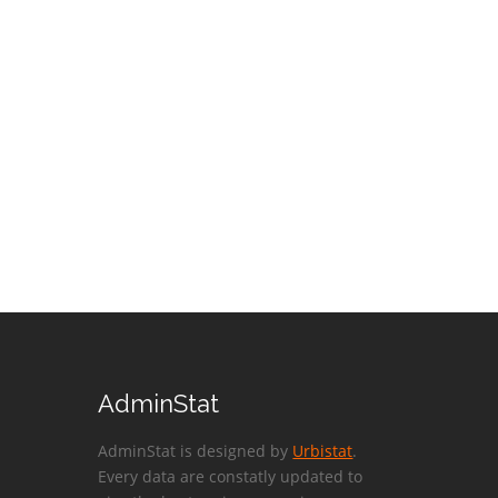
AdminStat
AdminStat is designed by
Urbistat
.
Every data are constatly updated to