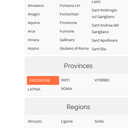
Lazio
Amaseno
Fontana Liri
Sant'Ambrogio
Anagni
Fontechiari
sul Garigliano
Aquino
Frosinone
Sant'Andrea del
Arce
Fumone
Garigliano
Arnara
Gallinaro
Sant'Apollinare
Arpino
Giuliano di Roma
Sant'Elia
Fiumerapido
Atina
Guarcino
Santopadre
Provinces
Ausonia
Isola del Liri
Serrone
Belmonte
Monte San
RIETI
VITERBO
FROSINONE
Castello
Giovanni
Settefrati
Campano
ROMA
Boville Ernica
LATINA
Sgurgola
Morolo
Broccostella
Sora
Paliano
Regions
Campoli
Strangolagalli
Appennino
Pastena
Supino
Abruzzo
Liguria
Sicilia
Casalattico
Patrica
Terelle