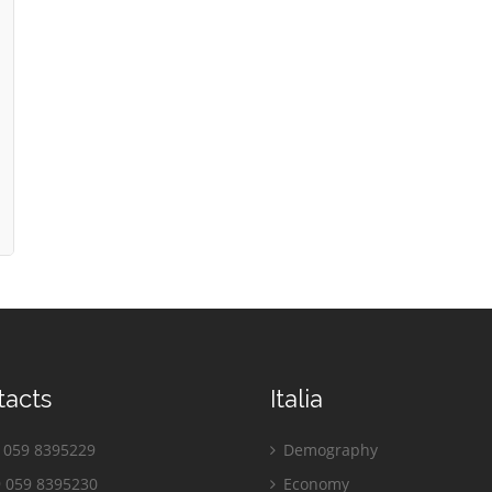
tacts
Italia
059 8395229
Demography
 059 8395230
Economy