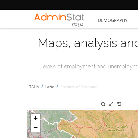
DEMOGRAPHY
ITALIA
Maps, analysis an
Levels of employment and unemploymen
/
/
ITALIA
Lazio
Province of Frosinone