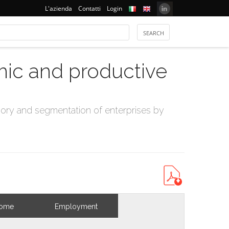
L'azienda
Contatti
Login
mic and productive
ry and segmentation of enterprises by
come
Employment