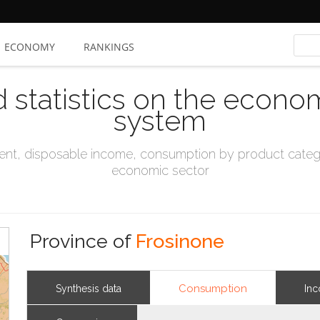
ECONOMY
RANKINGS
d statistics on the econo
system
t, disposable income, consumption by product catego
economic sector
Province of
Frosinone
Consumption
Synthesis data
In