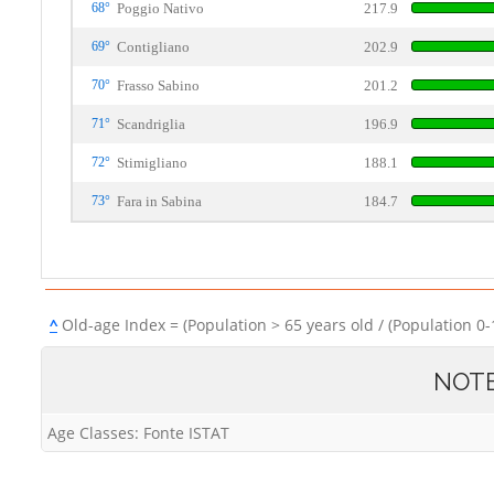
68°
Poggio Nativo
217.9
69°
Contigliano
202.9
70°
Frasso Sabino
201.2
71°
Scandriglia
196.9
72°
Stimigliano
188.1
73°
Fara in Sabina
184.7
^
Old-age Index = (Population > 65 years old / (Population 0-
NOT
Age Classes: Fonte ISTAT