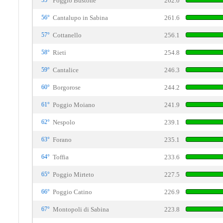
55°
Poggio Bustone
262.0
56°
Cantalupo in Sabina
261.6
57°
Cottanello
256.1
58°
Rieti
254.8
59°
Cantalice
246.3
60°
Borgorose
244.2
61°
Poggio Moiano
241.9
62°
Nespolo
239.1
63°
Forano
235.1
64°
Toffia
233.6
65°
Poggio Mirteto
227.5
66°
Poggio Catino
226.9
67°
Montopoli di Sabina
223.8