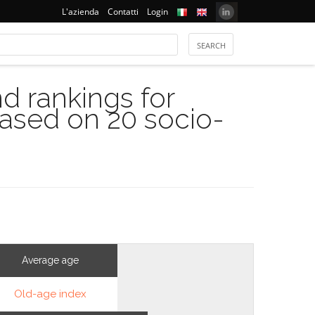
L'azienda
Contatti
Login
 rankings for
based on 20 socio-
Average age
Old-age index