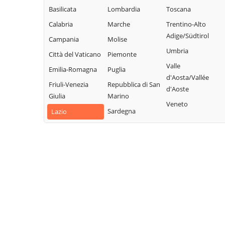
Basilicata
Lombardia
Toscana
Calabria
Marche
Trentino-Alto
Adige/Südtirol
Campania
Molise
Umbria
Città del Vaticano
Piemonte
Valle
Emilia-Romagna
Puglia
d'Aosta/Vallée
Friuli-Venezia
Repubblica di San
d'Aoste
Giulia
Marino
Veneto
Sardegna
Lazio