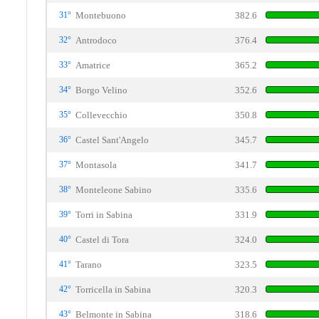
31°
Montebuono
382.6
32°
Antrodoco
376.4
33°
Amatrice
365.2
34°
Borgo Velino
352.6
35°
Collevecchio
350.8
36°
Castel Sant'Angelo
345.7
37°
Montasola
341.7
38°
Monteleone Sabino
335.6
39°
Torri in Sabina
331.9
40°
Castel di Tora
324.0
41°
Tarano
323.5
42°
Torricella in Sabina
320.3
43°
Belmonte in Sabina
318.6