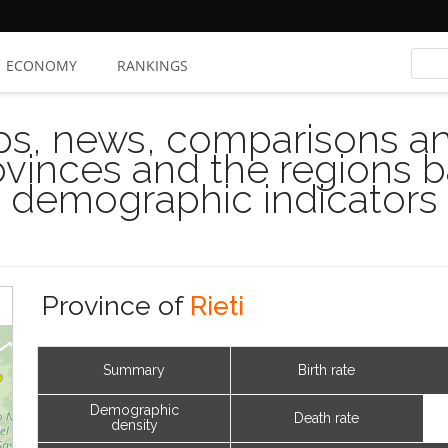
ECONOMY
RANKINGS
s, news, comparisons and
rovinces and the regions 
demographic indicators
Province of
Rieti
Summary
Birth rate
Demographic
Death rate
density