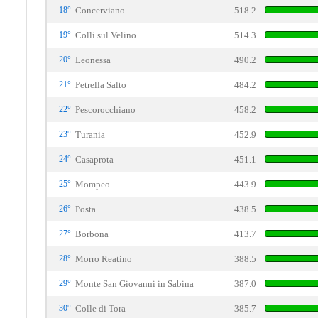
18°
Concerviano
518.2
19°
Colli sul Velino
514.3
20°
Leonessa
490.2
21°
Petrella Salto
484.2
22°
Pescorocchiano
458.2
23°
Turania
452.9
24°
Casaprota
451.1
25°
Mompeo
443.9
26°
Posta
438.5
27°
Borbona
413.7
28°
Morro Reatino
388.5
29°
Monte San Giovanni in Sabina
387.0
30°
Colle di Tora
385.7