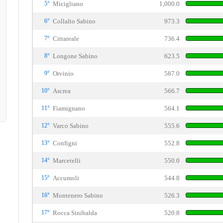
5°
Micigliano
1,000.0
6°
Collalto Sabino
973.3
7°
Cittareale
736.4
8°
Longone Sabino
623.5
9°
Orvinio
587.0
10°
Ascrea
566.7
11°
Fiamignano
564.1
12°
Varco Sabino
555.6
13°
Configni
552.8
14°
Marcetelli
550.0
15°
Accumoli
544.8
16°
Montenero Sabino
526.3
17°
Rocca Sinibalda
520.8