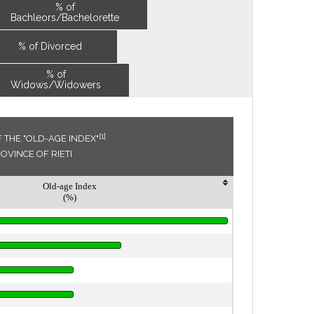
% of
Bachleors/Bachelorette
% of Divorced
% of
Widows/Widowers
[1]
THE "OLD-AGE INDEX"
ROVINCE OF RIETI
Old-age Index
(%)