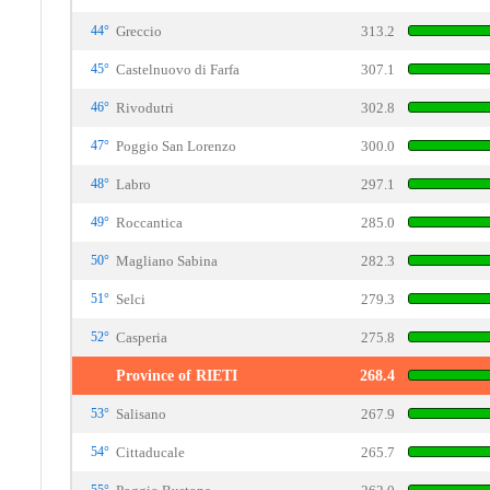
44°
Greccio
313.2
45°
Castelnuovo di Farfa
307.1
46°
Rivodutri
302.8
47°
Poggio San Lorenzo
300.0
48°
Labro
297.1
49°
Roccantica
285.0
50°
Magliano Sabina
282.3
51°
Selci
279.3
52°
Casperia
275.8
Province of RIETI
268.4
53°
Salisano
267.9
54°
Cittaducale
265.7