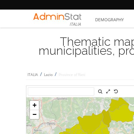
DEMOGRAPHY
ITALIA
Thematic map
municipalities, p
/
/
ITALIA
Lazio
Province of Rieti