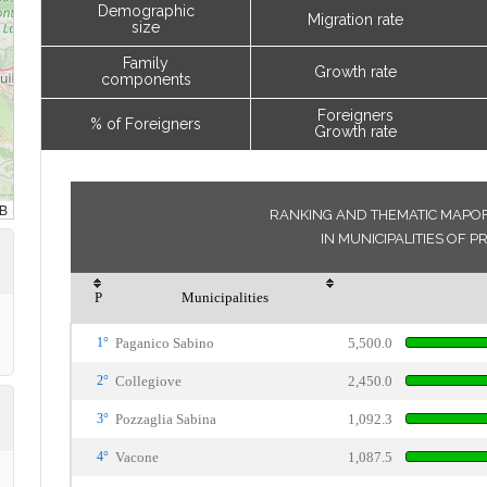
Demographic
Migration rate
size
Family
Growth rate
components
Foreigners
% of Foreigners
Growth rate
RANKING AND THEMATIC MAPOF 
IN MUNICIPALITIES OF P
P
Municipalities
1°
Paganico Sabino
5,500.0
2°
Collegiove
2,450.0
3°
Pozzaglia Sabina
1,092.3
4°
Vacone
1,087.5