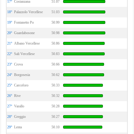
17°
Costanzana
51.07
18°
Palazzolo Vercellese
51.03
19°
Fontanetto Po
50.99
20°
Guardabosone
50.98
21°
Albano Vercellese
50.86
22°
Sali Vercellese
50.83
23°
Crova
50.66
24°
Borgosesia
50.62
25°
Carcoforo
50.33
26°
Rive
50.32
27°
Varallo
50.28
28°
Greggio
50.27
29°
Lenta
50.10