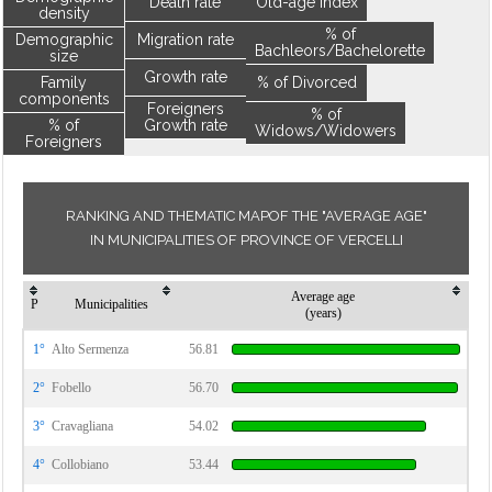
Death rate
Old-age index
density
% of
Demographic
Migration rate
Bachleors/Bachelorette
size
Growth rate
Family
% of Divorced
components
Foreigners
% of
% of
Growth rate
Widows/Widowers
Foreigners
RANKING AND THEMATIC MAPOF THE "AVERAGE AGE"
IN MUNICIPALITIES OF PROVINCE OF VERCELLI
Average age
P
Municipalities
(years)
1°
Alto Sermenza
56.81
2°
Fobello
56.70
3°
Cravagliana
54.02
4°
Collobiano
53.44