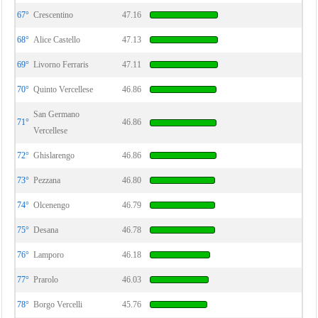
67°
Crescentino
47.16
68°
Alice Castello
47.13
69°
Livorno Ferraris
47.11
70°
Quinto Vercellese
46.86
San Germano
71°
46.86
Vercellese
72°
Ghislarengo
46.86
73°
Pezzana
46.80
74°
Olcenengo
46.79
75°
Desana
46.78
76°
Lamporo
46.18
77°
Prarolo
46.03
78°
Borgo Vercelli
45.76