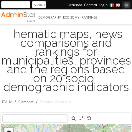
L'azienda
Contatti
Login
DEMOGRAPHY
ECONOMY
RANKINGS
ITALIA
Thematic maps, news,
comparisons and
rankings for
municipalities, provinces
and the regions based
on 20 socio-
demographic indicators
/
/
ITALIA
Piemonte
Province of Vercelli