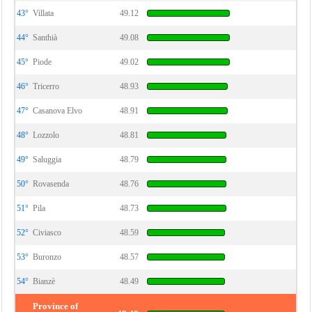
43°
Villata
49.12
44°
Santhià
49.08
45°
Piode
49.02
46°
Tricerro
48.93
47°
Casanova Elvo
48.91
48°
Lozzolo
48.81
49°
Saluggia
48.79
50°
Rovasenda
48.76
51°
Pila
48.73
52°
Civiasco
48.59
53°
Buronzo
48.57
54°
Bianzè
48.49
Province of