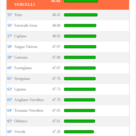
48.48
VERCELLI
55°
Trino
48.43
56°
Serravalle Sesia
48.06
57°
Cigliano
48.03
58°
Alagna Valsesia
47.97
59°
Caresana
47.88
60°
Formigliana
47.87
61°
Stroppiana
47.76
62°
Lignana
47.73
63°
Asigliano Vercellese
47.70
64°
Tronzano Vercellese
47.65
65°
Oldenico
47.61
66°
Vercelli
47.26