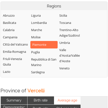
Regions
Abruzzo
Liguria
Sicilia
Basilicata
Lombardia
Toscana
Calabria
Marche
Trentino-Alto
Adige/Südtirol
Campania
Molise
Umbria
Città del Vaticano
Piemonte
Valle
Emilia-Romagna
Puglia
d'Aosta/Vallée
Friuli-Venezia
Repubblica di San
d'Aoste
Giulia
Marino
Veneto
Lazio
Sardegna
Province of
Vercelli
Summary
Birth rate
Average age
Demographic