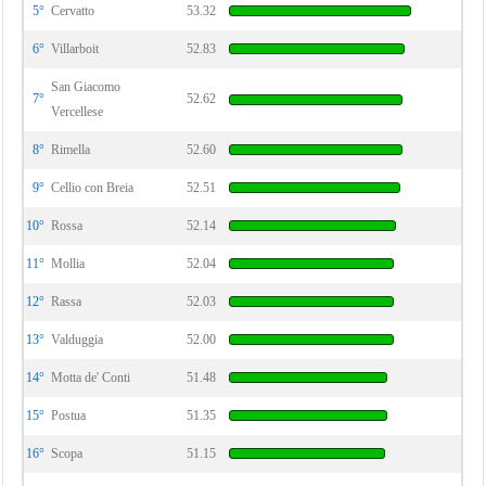
5°
Cervatto
53.32
6°
Villarboit
52.83
San Giacomo
7°
52.62
Vercellese
8°
Rimella
52.60
9°
Cellio con Breia
52.51
10°
Rossa
52.14
11°
Mollia
52.04
12°
Rassa
52.03
13°
Valduggia
52.00
14°
Motta de' Conti
51.48
15°
Postua
51.35
16°
Scopa
51.15