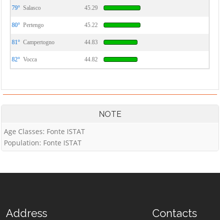
79°
Salasco
45.29
80°
Pertengo
45.22
81°
Campertogno
44.83
82°
Vocca
44.82
NOTE
Age Classes: Fonte ISTAT
Population: Fonte ISTAT
Address
Contacts