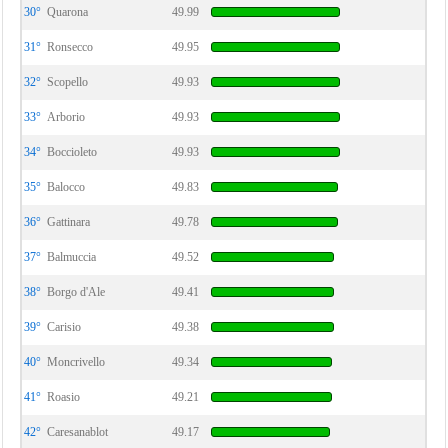
30°
Quarona
49.99
31°
Ronsecco
49.95
32°
Scopello
49.93
33°
Arborio
49.93
34°
Boccioleto
49.93
35°
Balocco
49.83
36°
Gattinara
49.78
37°
Balmuccia
49.52
38°
Borgo d'Ale
49.41
39°
Carisio
49.38
40°
Moncrivello
49.34
41°
Roasio
49.21
42°
Caresanablot
49.17