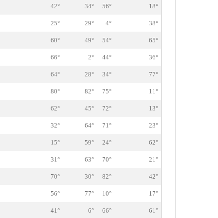
42°
34°
56°
18°
25°
29°
4°
38°
60°
49°
54°
65°
66°
2°
44°
36°
64°
28°
34°
77°
80°
82°
75°
11°
62°
45°
72°
13°
32°
64°
71°
23°
15°
59°
24°
62°
31°
63°
70°
21°
70°
30°
82°
42°
56°
77°
10°
17°
41°
6°
66°
61°