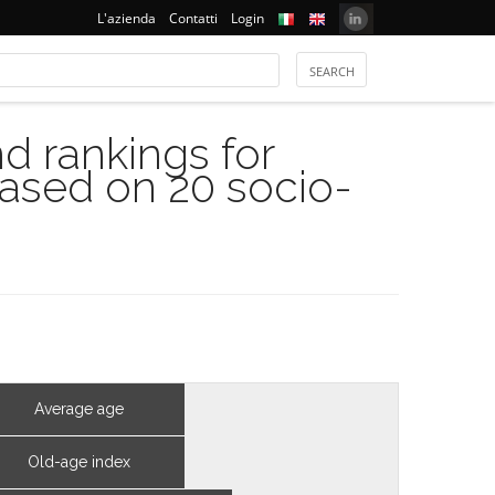
L'azienda
Contatti
Login
 rankings for
based on 20 socio-
Average age
Old-age index