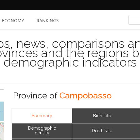
ECONOMY
RANKINGS
s, news, comparisons and
rovinces and the regions 
demographic indicators
Province of
Campobasso
Summary
Birth rate
Demographic
Death rate
density