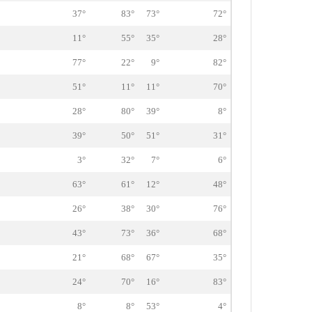
37°
83°
73°
72°
11°
55°
35°
28°
77°
22°
9°
82°
51°
11°
11°
70°
28°
80°
39°
8°
39°
50°
51°
31°
3°
32°
7°
6°
63°
61°
12°
48°
26°
38°
30°
76°
43°
73°
36°
68°
21°
68°
67°
35°
24°
70°
16°
83°
8°
8°
53°
4°