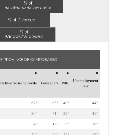
% of
Bachleors/Bachelorette
% of Divorced
% of
Widows/Widowers
 OF PROVINCE OF CAMPOBASSO
Unemployment
Bachleors/Bachelorette
Foreigners
NIR
rate
67°
65°
40°
44°
36°
71°
32°
45°
4°
17°
6°
20°
44°
54°
14°
19°