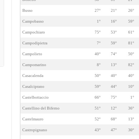
Busso
27°
21°
26°
Campobasso
1°
16°
59°
Campochiaro
75°
53°
61°
Campodipietra
7°
59°
81°
Campolieto
40°
74°
50°
Campomarino
8°
13°
82°
Casacalenda
50°
40°
40°
Casalciprano
59°
44°
10°
Castelbottaccio
66°
75°
1°
Castellino del Biferno
51°
12°
36°
Castelmauro
52°
68°
13°
Castropignano
43°
47°
30°