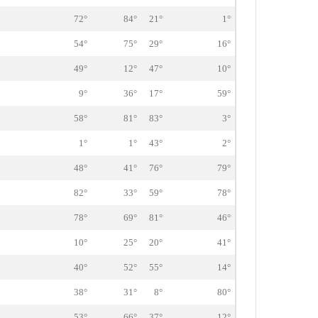
72°
84°
21°
1°
54°
75°
29°
16°
49°
12°
47°
10°
9°
36°
17°
59°
58°
81°
83°
3°
1°
1°
43°
2°
48°
41°
76°
79°
82°
33°
59°
78°
78°
69°
81°
46°
10°
25°
20°
41°
40°
52°
55°
14°
38°
31°
8°
80°
53°
66°
37°
12°