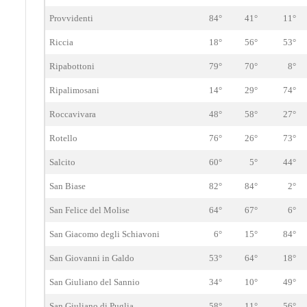
Provvidenti
84°
41°
11°
Riccia
18°
56°
53°
Ripabottoni
79°
70°
8°
Ripalimosani
14°
29°
74°
Roccavivara
48°
58°
27°
Rotello
76°
26°
73°
Salcito
60°
5°
44°
San Biase
82°
84°
2°
San Felice del Molise
64°
67°
6°
San Giacomo degli Schiavoni
6°
15°
84°
San Giovanni in Galdo
53°
64°
18°
San Giuliano del Sannio
34°
10°
49°
San Giuliano di Puglia
58°
11°
56°