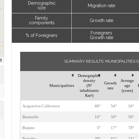
Demographic
Migration rate
size
Family
Growth rate
components
Foreigners
% of Foreigners
Growth rate
SUMMARY RESULTS: MUNICIPALITIES
Demographic
density
Average
Growth
Municipalities
(N°
age
rate
inhabitants
(years)
Km²)
Acquaviva Collecroce
68°
54°
16°
Baranello
10°
50°
58°
Bojano
5°
17°
78°
Bonefro
38°
61°
21°