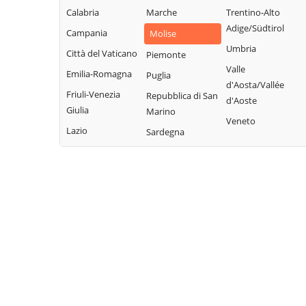
Calabria
Marche
Trentino-Alto
Adige/Südtirol
Campania
Molise
Umbria
Città del Vaticano
Piemonte
Valle
Emilia-Romagna
Puglia
d'Aosta/Vallée
Friuli-Venezia
Repubblica di San
d'Aoste
Giulia
Marino
Veneto
Lazio
Sardegna