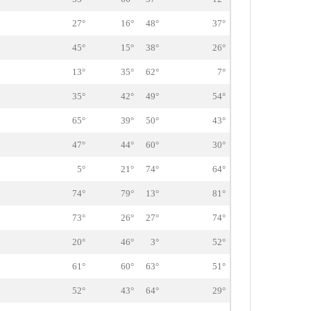
27°
16°
48°
37°
45°
15°
38°
26°
13°
35°
62°
7°
35°
42°
49°
54°
65°
39°
50°
43°
47°
44°
60°
30°
5°
21°
74°
64°
74°
79°
13°
81°
73°
26°
27°
74°
20°
46°
3°
52°
61°
60°
63°
51°
52°
43°
64°
29°