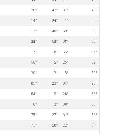
76°
47°
31°
40°
14°
24°
1°
55°
17°
40°
69°
5°
22°
62°
68°
67°
2°
18°
33°
25°
16°
5°
25°
58°
30°
13°
5°
53°
81°
23°
61°
22°
84°
9°
28°
66°
6°
3°
80°
33°
75°
27°
84°
56°
71°
58°
22°
34°