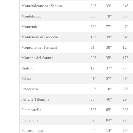
Montefalcone nel Sannio
33°
33°
34°
Montelongo
63°
79°
33°
Montemitro
73°
77°
7°
Montenero di Bisaccia
19°
39°
64°
Montorio nei Frentani
81°
38°
12°
Morrone del Sannio
80°
35°
17°
Oratino
12°
37°
77°
Palata
41°
57°
28°
Petacciato
9°
6°
76°
Petrella Tifernina
37°
46°
29°
Pietracatella
56°
65°
63°
Pietracupa
69°
83°
22°
Portocannone
4°
14°
75°