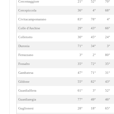
Cercemaggiore
21°
52°
70°
Cercepiccola
36°
4°
68°
Civitacampomarano
83°
78°
4°
Colle d'Anchise
29°
43°
66°
Colletorto
30°
45°
24°
Duronia
71°
34°
3°
Ferrazzano
3°
2°
80°
Fossalto
35°
72°
35°
Gambatesa
47°
71°
31°
Gildone
55°
82°
43°
Guardialfiera
61°
3°
52°
Guardiaregia
77°
49°
46°
Guglionesi
28°
18°
65°