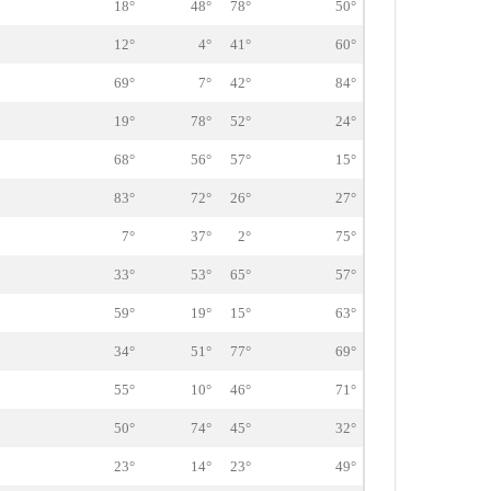
18°
48°
78°
50°
12°
4°
41°
60°
69°
7°
42°
84°
19°
78°
52°
24°
68°
56°
57°
15°
83°
72°
26°
27°
7°
37°
2°
75°
33°
53°
65°
57°
59°
19°
15°
63°
34°
51°
77°
69°
55°
10°
46°
71°
50°
74°
45°
32°
23°
14°
23°
49°