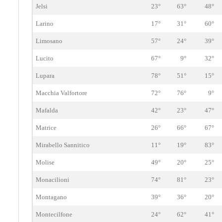
Jelsi
23°
63°
48°
Larino
17°
31°
60°
Limosano
57°
24°
39°
Lucito
67°
9°
32°
Lupara
78°
51°
15°
Macchia Valfortore
72°
76°
9°
Mafalda
42°
23°
47°
Matrice
26°
66°
67°
Mirabello Sannitico
11°
19°
83°
Molise
49°
20°
25°
Monacilioni
74°
81°
23°
Montagano
39°
36°
20°
Montecilfone
24°
62°
41°