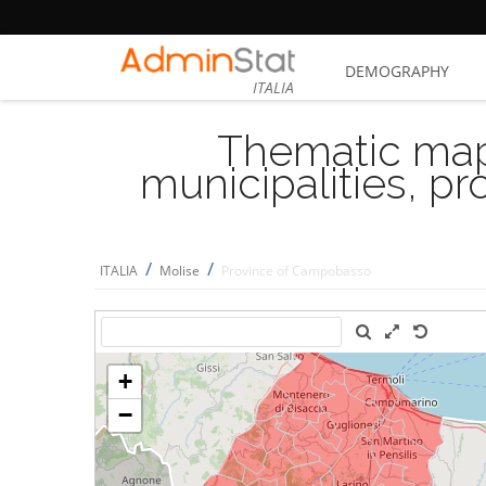
DEMOGRAPHY
ITALIA
Thematic map
municipalities, p
/
/
ITALIA
Molise
Province of Campobasso