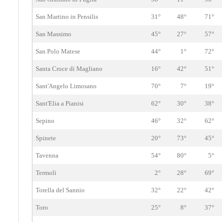
San Martino in Pensilis
31°
48°
71°
San Massimo
45°
27°
57°
San Polo Matese
44°
1°
72°
Santa Croce di Magliano
16°
42°
51°
Sant'Angelo Limosano
70°
7°
19°
Sant'Elia a Pianisi
62°
30°
38°
Sepino
46°
32°
62°
Spinete
20°
73°
45°
Tavenna
54°
80°
5°
Termoli
2°
28°
69°
Torella del Sannio
32°
22°
42°
Toro
25°
8°
37°