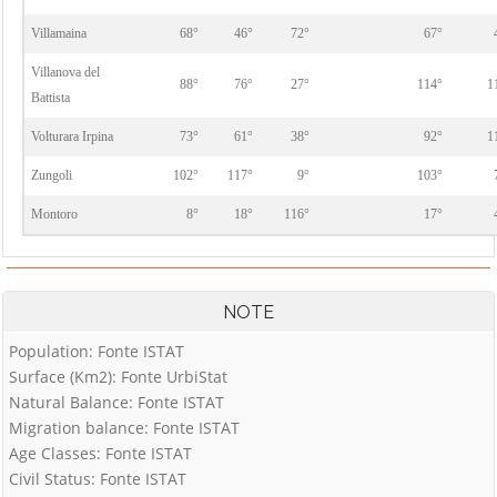
Villamaina
68°
46°
72°
67°
Villanova del
88°
76°
27°
114°
1
Battista
Volturara Irpina
73°
61°
38°
92°
1
Zungoli
102°
117°
9°
103°
Montoro
8°
18°
116°
17°
NOTE
Population: Fonte ISTAT
Surface (Km2): Fonte UrbiStat
Natural Balance: Fonte ISTAT
Migration balance: Fonte ISTAT
Age Classes: Fonte ISTAT
Civil Status: Fonte ISTAT