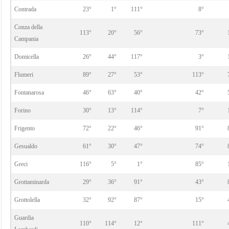
Contrada
23°
1°
111°
8°
Conza della
113°
20°
56°
73°
Campania
Domicella
26°
44°
117°
3°
Flumeri
89°
27°
53°
113°
Fontanarosa
46°
63°
40°
42°
Forino
30°
13°
114°
7°
Frigento
72°
22°
46°
91°
Gesualdo
61°
30°
47°
74°
Greci
116°
5°
1°
85°
Grottaminarda
29°
36°
91°
43°
Grottolella
32°
92°
87°
15°
Guardia
110°
114°
12°
111°