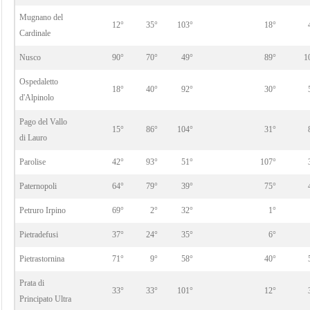
Mugnano del
12°
35°
103°
18°
Cardinale
Nusco
90°
70°
49°
89°
1
Ospedaletto
18°
40°
92°
30°
d'Alpinolo
Pago del Vallo
15°
86°
104°
31°
di Lauro
Parolise
42°
93°
51°
107°
Paternopoli
64°
79°
39°
75°
Petruro Irpino
69°
2°
32°
1°
Pietradefusi
37°
24°
35°
6°
Pietrastornina
71°
9°
58°
40°
Prata di
33°
33°
101°
12°
Principato Ultra