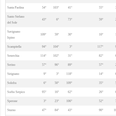
Santa Paolina
54°
103°
41°
55°
Santo Stefano
43°
6°
73°
59°
del Sole
Savignano
109°
59°
30°
10°
Irpino
Scampitella
94°
104°
3°
117°
Senerchia
114°
102°
31°
82°
Serino
57°
96°
89°
57°
Sirignano
9°
3°
118°
14°
Solofra
6°
50°
109°
35°
Sorbo Serpico
95°
16°
62°
26°
Sperone
3°
23°
106°
52°
Sturno
47°
84°
43°
90°
1