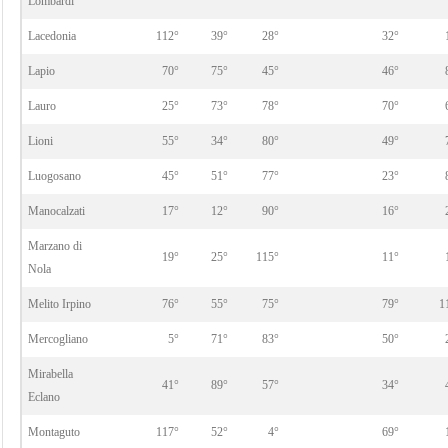
Lombardi
Lacedonia
112°
39°
28°
32°
Lapio
70°
75°
45°
46°
Lauro
25°
73°
78°
70°
Lioni
55°
34°
80°
49°
Luogosano
45°
51°
77°
23°
Manocalzati
17°
12°
90°
16°
Marzano di
19°
25°
115°
11°
Nola
Melito Irpino
76°
55°
75°
79°
1
Mercogliano
5°
71°
83°
50°
Mirabella
41°
89°
57°
34°
Eclano
Montaguto
117°
52°
4°
69°