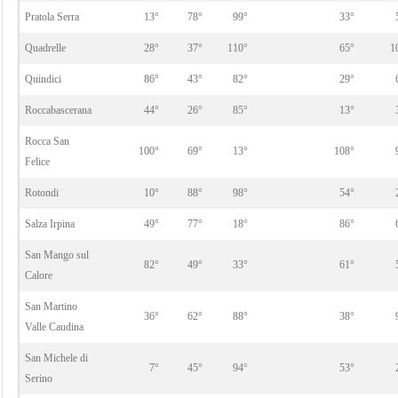
Pratola Serra
13°
78°
99°
33°
Quadrelle
28°
37°
110°
65°
1
Quindici
86°
43°
82°
29°
Roccabascerana
44°
26°
85°
13°
Rocca San
100°
69°
13°
108°
Felice
Rotondi
10°
88°
98°
54°
Salza Irpina
49°
77°
18°
86°
San Mango sul
82°
49°
33°
61°
Calore
San Martino
36°
62°
88°
38°
Valle Caudina
San Michele di
7°
45°
94°
53°
Serino