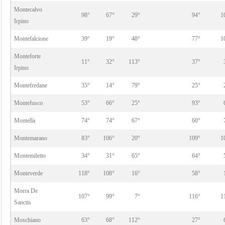
Montecalvo
98°
67°
29°
94°
1
Irpino
Montefalcione
39°
19°
48°
77°
1
Monteforte
11°
32°
113°
37°
Irpino
Montefredane
35°
14°
79°
25°
Montefusco
53°
66°
25°
93°
Montella
74°
74°
67°
60°
Montemarano
83°
106°
20°
109°
1
Montemiletto
34°
31°
65°
64°
Monteverde
118°
108°
16°
58°
Morra De
107°
99°
7°
116°
1
Sanctis
Moschiano
63°
68°
112°
27°