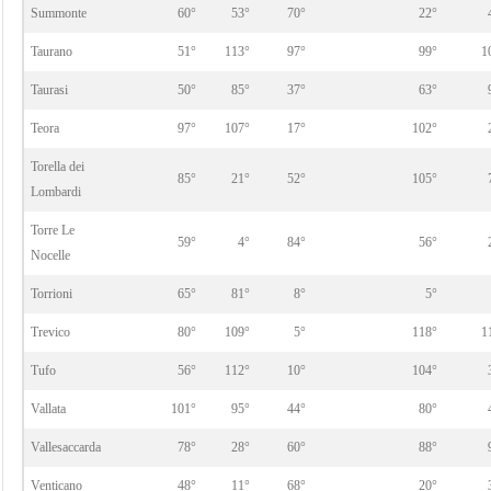
Summonte
60°
53°
70°
22°
Taurano
51°
113°
97°
99°
1
Taurasi
50°
85°
37°
63°
Teora
97°
107°
17°
102°
Torella dei
85°
21°
52°
105°
Lombardi
Torre Le
59°
4°
84°
56°
Nocelle
Torrioni
65°
81°
8°
5°
Trevico
80°
109°
5°
118°
1
Tufo
56°
112°
10°
104°
Vallata
101°
95°
44°
80°
Vallesaccarda
78°
28°
60°
88°
Venticano
48°
11°
68°
20°