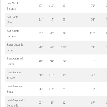
San Nicola
67°
110°
93°
72°
Baronia
San Potito
21°
17°
63°
51°
Ultra
San Sossio
81°
65°
59°
110°
Baronia
Santa Lucia di
20°
64°
100°
71°
Serino
Sant'Andrea di
40°
94°
24°
9°
Conza
Sant'Angelo
58°
118°
15°
39°
all'Esca
Sant'Angelo a
96°
116°
74°
2°
Scala
Sant'Angelo dei
93°
47°
42°
87°
Lombardi