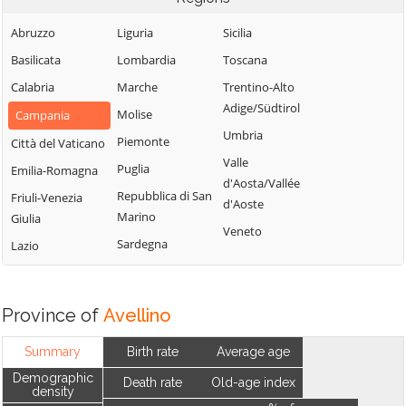
Abruzzo
Liguria
Sicilia
Basilicata
Lombardia
Toscana
Calabria
Marche
Trentino-Alto
Adige/Südtirol
Molise
Campania
Umbria
Piemonte
Città del Vaticano
Valle
Puglia
Emilia-Romagna
d'Aosta/Vallée
Repubblica di San
Friuli-Venezia
d'Aoste
Marino
Giulia
Veneto
Sardegna
Lazio
Province of
Avellino
Summary
Birth rate
Average age
Demographic
Death rate
Old-age index
density