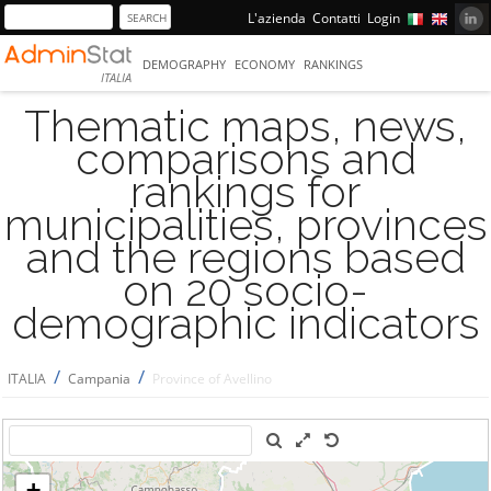
L'azienda
Contatti
Login
DEMOGRAPHY
ECONOMY
RANKINGS
ITALIA
Thematic maps, news,
comparisons and
rankings for
municipalities, provinces
and the regions based
on 20 socio-
demographic indicators
/
/
ITALIA
Campania
Province of Avellino