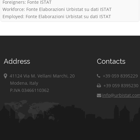
Foreigners: Fonte ISTAT
Workforce: Fonte Elaborazioni Urbistat su dati ISTAT
Employed: Fonte Elaborazioni Urbistat su dati ISTAT
Address
Contacts
41124 Via M. Vellani Marchi, 20
+39 059 8395229
Modena, Italy
+39 059 8395230
P.IVA 03466110362
info@urbistat.co