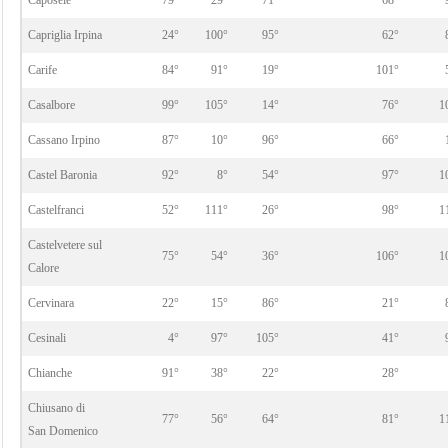
Caposele
79°
29°
71°
68°
Capriglia Irpina
24°
100°
95°
62°
Carife
84°
91°
19°
101°
Casalbore
99°
105°
14°
76°
1
Cassano Irpino
87°
10°
96°
66°
Castel Baronia
92°
8°
54°
97°
1
Castelfranci
52°
111°
26°
98°
1
Castelvetere sul
75°
54°
36°
106°
1
Calore
Cervinara
22°
15°
86°
21°
Cesinali
4°
97°
105°
41°
Chianche
91°
38°
22°
28°
Chiusano di
77°
56°
64°
81°
1
San Domenico