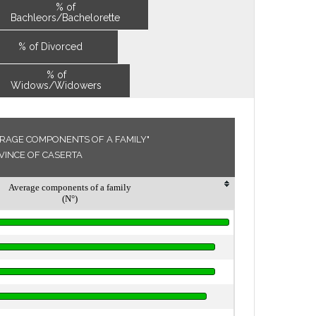
% of
Bachleors/Bachelorette
% of Divorced
% of
Widows/Widowers
ERAGE COMPONENTS OF A FAMILY"
OVINCE OF CASERTA
Average components of a family
(N°)