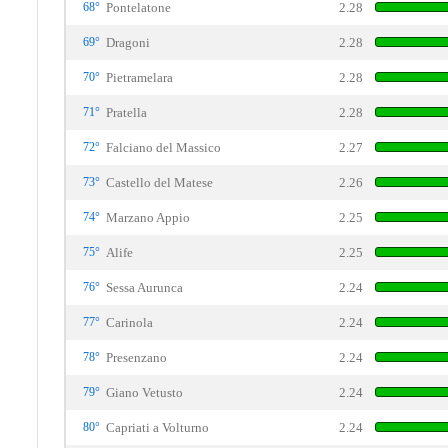
68°
Pontelatone
2.28
69°
Dragoni
2.28
70°
Pietramelara
2.28
71°
Pratella
2.28
72°
Falciano del Massico
2.27
73°
Castello del Matese
2.26
74°
Marzano Appio
2.25
75°
Alife
2.25
76°
Sessa Aurunca
2.24
77°
Carinola
2.24
78°
Presenzano
2.24
79°
Giano Vetusto
2.24
80°
Capriati a Volturno
2.24