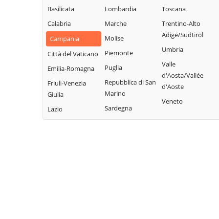
Basilicata
Lombardia
Toscana
Calabria
Marche
Trentino-Alto
Adige/Südtirol
Molise
Campania
Umbria
Piemonte
Città del Vaticano
Valle
Puglia
Emilia-Romagna
d'Aosta/Vallée
Repubblica di San
Friuli-Venezia
d'Aoste
Marino
Giulia
Veneto
Sardegna
Lazio