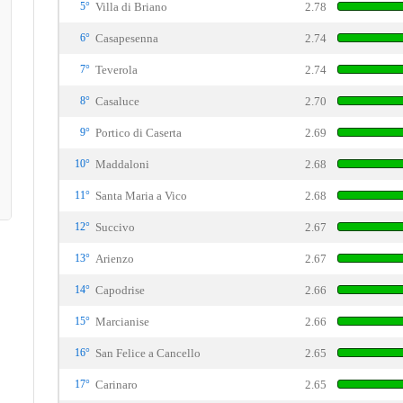
5°
Villa di Briano
2.78
6°
Casapesenna
2.74
7°
Teverola
2.74
8°
Casaluce
2.70
9°
Portico di Caserta
2.69
10°
Maddaloni
2.68
11°
Santa Maria a Vico
2.68
12°
Succivo
2.67
13°
Arienzo
2.67
14°
Capodrise
2.66
15°
Marcianise
2.66
16°
San Felice a Cancello
2.65
17°
Carinaro
2.65