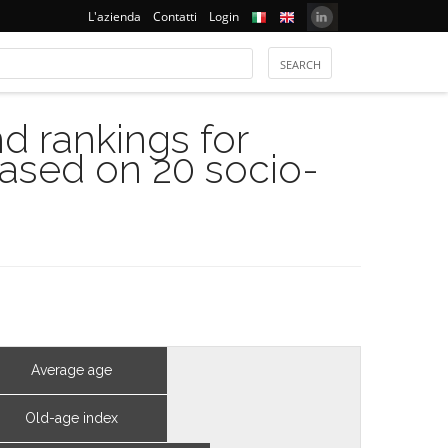
L'azienda
Contatti
Login
 rankings for
based on 20 socio-
Average age
Old-age index