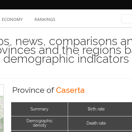
ECONOMY
RANKINGS
s, news, comparisons and
rovinces and the regions 
demographic indicators
Province of
Caserta
Summary
Birth rate
Demographic
Death rate
density