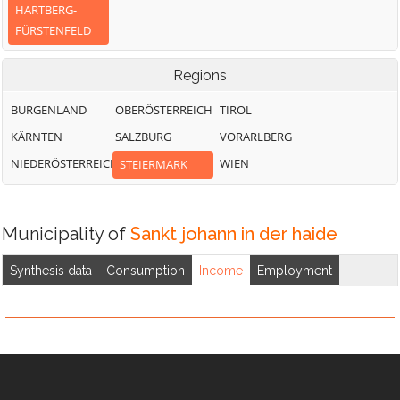
HARTBERG-
FÜRSTENFELD
Regions
BURGENLAND
OBERÖSTERREICH
TIROL
KÄRNTEN
SALZBURG
VORARLBERG
NIEDERÖSTERREICH
WIEN
STEIERMARK
Municipality of
Sankt johann in der haide
Synthesis data
Consumption
Income
Employment