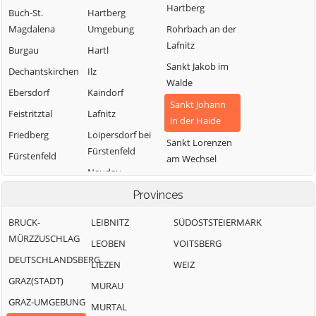
Hartberg
Buch-St.
Hartberg
Magdalena
Umgebung
Rohrbach an der
Lafnitz
Burgau
Hartl
Sankt Jakob im
Dechantskirchen
Ilz
Walde
Ebersdorf
Kaindorf
Sankt Johann
Feistritztal
Lafnitz
in der Haide
Friedberg
Loipersdorf bei
Sankt Lorenzen
Fürstenfeld
Fürstenfeld
am Wechsel
Neudau
Grafendorf bei
Schäffern
Hartberg
Ottendorf an der
Provinces
Söchau
Rittschein
Greinbach
BRUCK-
LEIBNITZ
Stubenberg
SÜDOSTSTEIERMARK
Pinggau
Großsteinbach
MÜRZZUSCHLAG
LEOBEN
Vorau
VOITSBERG
Pöllau
DEUTSCHLANDSBERG
LIEZEN
Waldbach-
WEIZ
GRAZ(STADT)
Mönichwald
MURAU
GRAZ-UMGEBUNG
Wenigzell
MURTAL