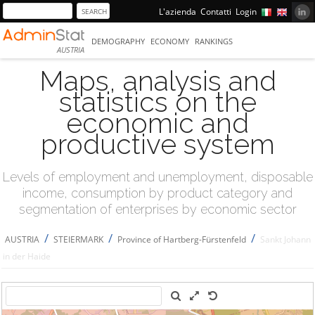
L'azienda
Contatti
Login
DEMOGRAPHY
ECONOMY
RANKINGS
AUSTRIA
Maps, analysis and
statistics on the
economic and
productive system
Levels of employment and unemployment, disposable
income, consumption by product category and
segmentation of enterprises by economic sector
/
/
/
AUSTRIA
STEIERMARK
Province of Hartberg-Fürstenfeld
Sankt Johann
in der Haide