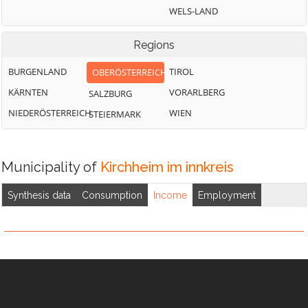
WELS-LAND
Regions
BURGENLAND
TIROL
OBERÖSTERREICH
KÄRNTEN
VORARLBERG
SALZBURG
NIEDERÖSTERREICH
WIEN
STEIERMARK
Municipality of
Kirchheim im innkreis
Synthesis data
Consumption
Income
Employment