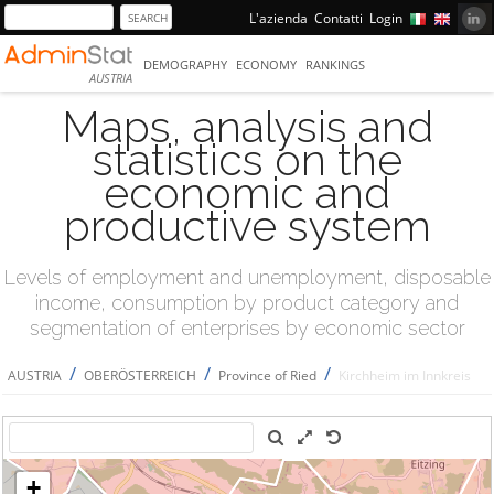
L'azienda
Contatti
Login
DEMOGRAPHY
ECONOMY
RANKINGS
AUSTRIA
Maps, analysis and
statistics on the
economic and
productive system
Levels of employment and unemployment, disposable
income, consumption by product category and
segmentation of enterprises by economic sector
/
/
/
AUSTRIA
OBERÖSTERREICH
Province of Ried
Kirchheim im Innkreis