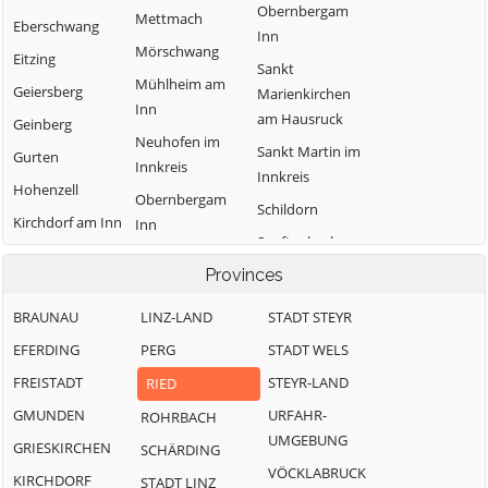
Obernbergam
Mettmach
Eberschwang
Inn
Mörschwang
Eitzing
Sankt
Mühlheim am
Geiersberg
Marienkirchen
Inn
am Hausruck
Geinberg
Neuhofen im
Sankt Martin im
Gurten
Innkreis
Innkreis
Hohenzell
Obernbergam
Schildorn
Kirchdorf am Inn
Inn
Senftenbach
Kirchheim im
Ortim Innkreis
Provinces
Taiskirchen im
Innkreis
Pattigham
Innkreis
Lambrechten
BRAUNAU
LINZ-LAND
STADT STEYR
Peterskirchen
Tumeltsham
EFERDING
PERG
STADT WELS
Pramet
Utzenaich
FREISTADT
STEYR-LAND
RIED
Reichersberg
Waldzell
GMUNDEN
URFAHR-
ROHRBACH
Weilbach
UMGEBUNG
GRIESKIRCHEN
SCHÄRDING
Wippenham
VÖCKLABRUCK
KIRCHDORF
STADT LINZ