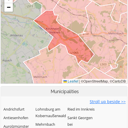
Municipalities
Stroll up beside >>
Andrichsfurt
Lohnsburg am
Ried im Innkreis
Kobernaußerwald
Antiesenhofen
Sankt Georgen
Mehrnbach
bei
Aurolzmünster