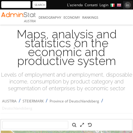
L'azienda
Contatti
Login
DEMOGRAPHY
ECONOMY
RANKINGS
AUSTRIA
Maps, analysis and
statistics on the
economic and
productive system
Levels of employment and unemployment, disposable
income, consumption by product category and
segmentation of enterprises by economic sector
/
/
/
AUSTRIA
STEIERMARK
Province of Deutschlandsberg
Deutschlandsberg