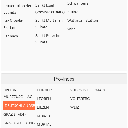
Schwanberg
Sankt Josef
Frauental an der
(Weststeiermark)
Stainz
Laßnitz
Sankt Martin im
Wettmannstätten
Groß Sankt
Sulmtal
Florian
Wies
Sankt Peter im
Lannach
Sulmtal
Provinces
BRUCK-
LEIBNITZ
SÜDOSTSTEIERMARK
MÜRZZUSCHLAG
LEOBEN
VOITSBERG
DEUTSCHLANDSBERG
LIEZEN
WEIZ
GRAZ(STADT)
MURAU
GRAZ-UMGEBUNG
MURTAL