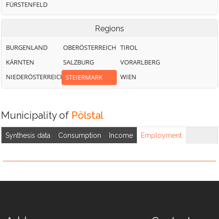
FÜRSTENFELD
Regions
BURGENLAND
OBERÖSTERREICH
TIROL
KÄRNTEN
SALZBURG
VORARLBERG
NIEDERÖSTERREICH
WIEN
STEIERMARK
Municipality of
Pölstal
Synthesis data
Consumption
Income
Employment