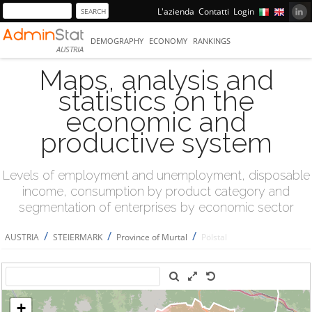
L'azienda
Contatti
Login
DEMOGRAPHY
ECONOMY
RANKINGS
AUSTRIA
Maps, analysis and
statistics on the
economic and
productive system
Levels of employment and unemployment, disposable
income, consumption by product category and
segmentation of enterprises by economic sector
/
/
/
AUSTRIA
STEIERMARK
Province of Murtal
Pölstal