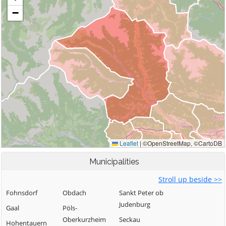
Municipalities
Stroll up beside >>
Fohnsdorf
Obdach
Sankt Peter ob
Judenburg
Gaal
Pöls-
Oberkurzheim
Seckau
Hohentauern