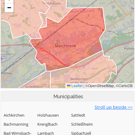
Municipalities
Stroll up beside >>
Aichkirchen
Holzhausen
Sattledt
Bachmanning
Krenglbach
Schleißheim
Bad Wimsbach-
Lambach
Sipbachzell