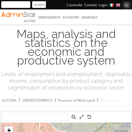
L'azienda
Contatti
Login
DEMOGRAPHY
ECONOMY
RANKINGS
AUSTRIA
Maps, analysis and
statistics on the
economic and
productive system
Levels of employment and unemployment, disposable
income, consumption by product category and
segmentation of enterprises by economic sector
/
/
/
AUSTRIA
OBERÖSTERREICH
Province of Wels-Land
Marchtrenk