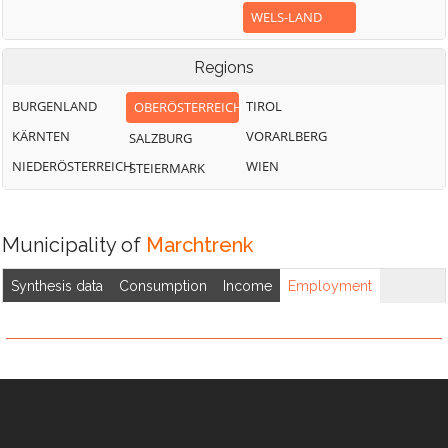
WELS-LAND
Regions
BURGENLAND
TIROL
OBERÖSTERREICH
KÄRNTEN
VORARLBERG
SALZBURG
NIEDERÖSTERREICH
WIEN
STEIERMARK
Municipality of
Marchtrenk
Synthesis data
Consumption
Income
Employment