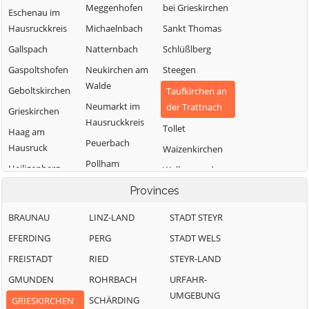
Meggenhofen
bei Grieskirchen
Eschenau im
Hausruckkreis
Michaelnbach
Sankt Thomas
Gallspach
Natternbach
Schlüßlberg
Gaspoltshofen
Neukirchen am
Steegen
Walde
Geboltskirchen
Taufkirchen an
Neumarkt im
der Trattnach
Grieskirchen
Hausruckkreis
Tollet
Haag am
Peuerbach
Hausruck
Waizenkirchen
Pollham
Heiligenberg
Wallern an der
Pötting
Trattnach
Hofkirchen an
Provinces
der Trattnach
Pram
Weibern
BRAUNAU
LINZ-LAND
STADT STEYR
Kallham
Rottenbach
Wendling
EFERDING
PERG
STADT WELS
FREISTADT
RIED
STEYR-LAND
GMUNDEN
ROHRBACH
URFAHR-
UMGEBUNG
SCHÄRDING
GRIESKIRCHEN