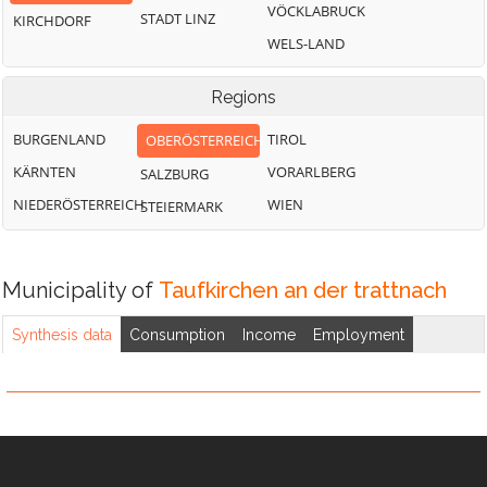
VÖCKLABRUCK
STADT LINZ
KIRCHDORF
WELS-LAND
Regions
BURGENLAND
TIROL
OBERÖSTERREICH
KÄRNTEN
VORARLBERG
SALZBURG
NIEDERÖSTERREICH
WIEN
STEIERMARK
Municipality of
Taufkirchen an der trattnach
Synthesis data
Consumption
Income
Employment