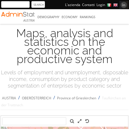
L'azienda
Contatti
Login
DEMOGRAPHY
ECONOMY
RANKINGS
AUSTRIA
Maps, analysis and
statistics on the
economic and
productive system
Levels of employment and unemployment, disposable
income, consumption by product category and
segmentation of enterprises by economic sector
/
/
/
AUSTRIA
OBERÖSTERREICH
Province of Grieskirchen
Taufkirchen an
der Trattnach