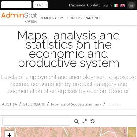
L'azienda
Contatti
Login
DEMOGRAPHY
ECONOMY
RANKINGS
AUSTRIA
Maps, analysis and
statistics on the
economic and
productive system
Levels of employment and unemployment, disposable
income, consumption by product category and
segmentation of enterprises by economic sector
/
/
/
AUSTRIA
STEIERMARK
Province of Südoststeiermark
Straden