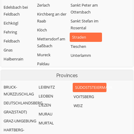
Zerlach
Sankt Peter am
Edelsbach bei
Ottersbach
Feldbach
Kirchberg an der
Raab
Sankt Stefan im
Eichkögl
Rosental
Klöch
Fehring
Straden
Mettersdorf am
Feldbach
Saßbach
Tieschen
Gnas
Mureck
Unterlamm
Halbenrain
Paldau
Pirching am
Provinces
Traubenberg
BRUCK-
LEIBNITZ
SÜDOSTSTEIERMARK
MÜRZZUSCHLAG
LEOBEN
VOITSBERG
DEUTSCHLANDSBERG
LIEZEN
WEIZ
GRAZ(STADT)
MURAU
GRAZ-UMGEBUNG
MURTAL
HARTBERG-