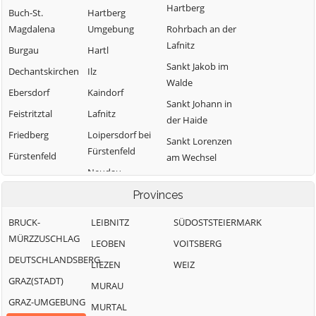
Hartberg
Buch-St.
Hartberg
Magdalena
Umgebung
Rohrbach an der
Lafnitz
Burgau
Hartl
Sankt Jakob im
Dechantskirchen
Ilz
Walde
Ebersdorf
Kaindorf
Sankt Johann in
Feistritztal
Lafnitz
der Haide
Friedberg
Loipersdorf bei
Sankt Lorenzen
Fürstenfeld
Fürstenfeld
am Wechsel
Neudau
Grafendorf bei
Schäffern
Hartberg
Ottendorf an
Provinces
Söchau
der Rittschein
Greinbach
Stubenberg
BRUCK-
LEIBNITZ
SÜDOSTSTEIERMARK
Pinggau
Großsteinbach
MÜRZZUSCHLAG
Vorau
LEOBEN
VOITSBERG
Pöllau
DEUTSCHLANDSBERG
Waldbach-
LIEZEN
WEIZ
Mönichwald
GRAZ(STADT)
MURAU
Wenigzell
GRAZ-UMGEBUNG
MURTAL