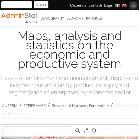
L'azienda
Contatti
Login
DEMOGRAPHY
ECONOMY
RANKINGS
AUSTRIA
Maps, analysis and
statistics on the
economic and
productive system
Levels of employment and unemployment, disposable
income, consumption by product category and
segmentation of enterprises by economic sector
/
/
/
AUSTRIA
STEIERMARK
Province of Hartberg-Fürstenfeld
Ottendorf an
der Rittschein