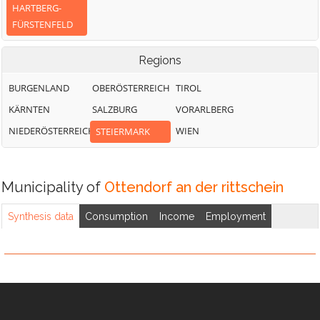
HARTBERG-
FÜRSTENFELD
Regions
BURGENLAND
OBERÖSTERREICH
TIROL
KÄRNTEN
SALZBURG
VORARLBERG
NIEDERÖSTERREICH
WIEN
STEIERMARK
Municipality of
Ottendorf an der rittschein
Synthesis data
Consumption
Income
Employment