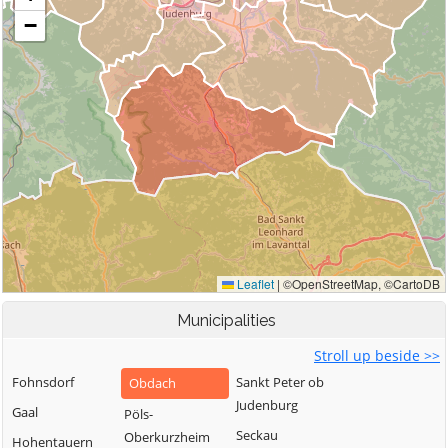
Municipalities
Stroll up beside >>
Fohnsdorf
Sankt Peter ob
Obdach
Judenburg
Gaal
Pöls-
Seckau
Oberkurzheim
Hohentauern