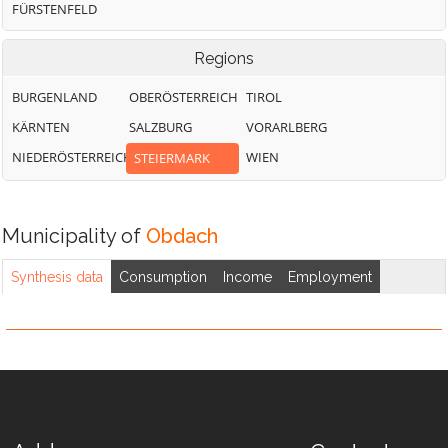
FÜRSTENFELD
Regions
BURGENLAND
OBERÖSTERREICH
TIROL
KÄRNTEN
SALZBURG
VORARLBERG
NIEDERÖSTERREICH
WIEN
STEIERMARK
Municipality of
Obdach
Synthesis data
Consumption
Income
Employment