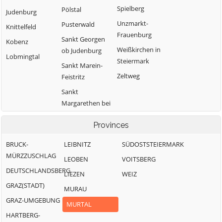
Spielberg
Pölstal
Judenburg
Unzmarkt-
Pusterwald
Knittelfeld
Frauenburg
Sankt Georgen
Kobenz
Weißkirchen in
ob Judenburg
Lobmingtal
Steiermark
Sankt Marein-
Zeltweg
Feistritz
Sankt
Margarethen bei
Knittelfeld
Provinces
BRUCK-
LEIBNITZ
SÜDOSTSTEIERMARK
MÜRZZUSCHLAG
LEOBEN
VOITSBERG
DEUTSCHLANDSBERG
LIEZEN
WEIZ
GRAZ(STADT)
MURAU
GRAZ-UMGEBUNG
MURTAL
HARTBERG-