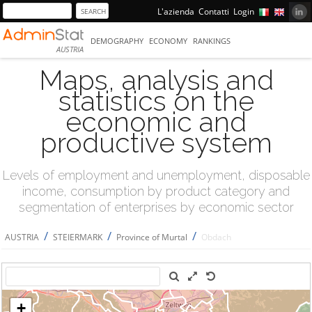
L'azienda
Contatti
Login
DEMOGRAPHY
ECONOMY
RANKINGS
AUSTRIA
Maps, analysis and
statistics on the
economic and
productive system
Levels of employment and unemployment, disposable
income, consumption by product category and
segmentation of enterprises by economic sector
/
/
/
AUSTRIA
STEIERMARK
Province of Murtal
Obdach