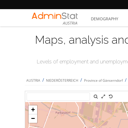
DEMOGRAPHY
AUSTRIA
Maps, analysis an
Levels of employment and unemploymen
/
/
/
AUSTRIA
NIEDERÖSTERREICH
Province of Gänserndorf