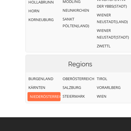
MÖDLING
HOLLABRUNN
Donau
DER YBBS(STADT)
NEUNKIRCHEN
HORN
WIENER
SANKT
KORNEUBURG
NEUSTADT(LAND)
PÖLTEN(LAND)
WIENER
NEUSTADT(STADT)
ZWETTL
Regions
BURGENLAND
OBERÖSTERREICH
TIROL
KÄRNTEN
SALZBURG
VORARLBERG
STEIERMARK
WIEN
NIEDERÖSTERREICH