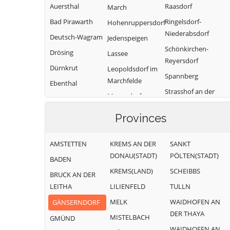
Auersthal
Raasdorf
March
Bad Pirawarth
Ringelsdorf-
Hohenruppersdorf
Niederabsdorf
Deutsch-Wagram
Jedenspeigen
Schönkirchen-
Drösing
Lassee
Reyersdorf
Dürnkrut
Leopoldsdorf im
Spannberg
Marchfelde
Ebenthal
Strasshof an der
Mannsdorf an
Eckartsau
Nordbahn
der Donau
Engelhartstetten
Provinces
Sulz im
Marchegg
Gänserndorf
Weinviertel
Markgrafneusiedl
AMSTETTEN
KREMS AN DER
SANKT
Glinzendorf
Untersiebenbrunn
Matzen-
DONAU(STADT)
PÖLTEN(STADT)
BADEN
Groß-Enzersdorf
Velm-Götzendorf
Raggendorf
KREMS(LAND)
SCHEIBBS
BRUCK AN DER
Groß-
Weiden an der
Neusiedl an der
LEITHA
LILIENFELD
TULLN
Schweinbarth
March
Zaya
MELK
WAIDHOFEN AN
GÄNSERNDORF
Weikendorf
Obersiebenbrunn
DER THAYA
MISTELBACH
GMÜND
Zistersdorf
Orth an der
WAIDHOFEN AN