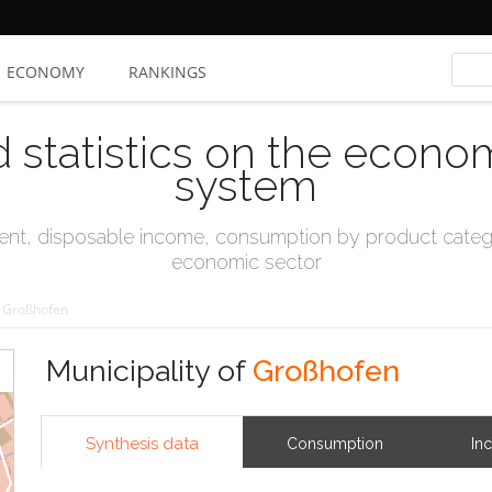
ECONOMY
RANKINGS
d statistics on the econo
system
t, disposable income, consumption by product catego
economic sector
Großhofen
Municipality of
Großhofen
Synthesis data
Consumption
In