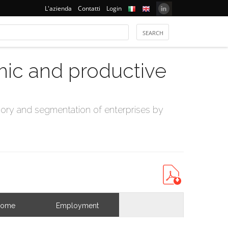
L'azienda
Contatti
Login
mic and productive
ry and segmentation of enterprises by
come
Employment