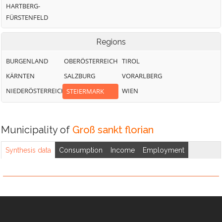
HARTBERG-
FÜRSTENFELD
Regions
BURGENLAND
OBERÖSTERREICH
TIROL
KÄRNTEN
SALZBURG
VORARLBERG
NIEDERÖSTERREICH
WIEN
STEIERMARK
Municipality of
Groß sankt florian
Synthesis data
Consumption
Income
Employment