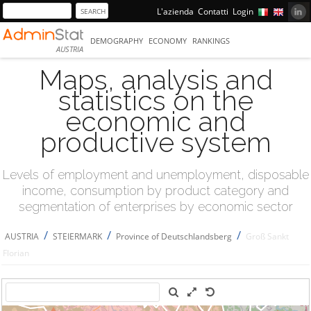
L'azienda
Contatti
Login
DEMOGRAPHY
ECONOMY
RANKINGS
AUSTRIA
Maps, analysis and
statistics on the
economic and
productive system
Levels of employment and unemployment, disposable
income, consumption by product category and
segmentation of enterprises by economic sector
/
/
/
AUSTRIA
STEIERMARK
Province of Deutschlandsberg
Groß Sankt
Florian