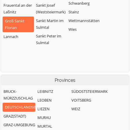
Schwanberg
Frauental an der
Sankt Josef
Laßnitz
(Weststeiermark)
Stainz
Sankt Martin im
Wettmannstätten
Groß Sankt
Sulmtal
Florian
Wies
Sankt Peter im
Lannach
Sulmtal
Provinces
BRUCK-
LEIBNITZ
SÜDOSTSTEIERMARK
MÜRZZUSCHLAG
LEOBEN
VOITSBERG
DEUTSCHLANDSBERG
LIEZEN
WEIZ
GRAZ(STADT)
MURAU
GRAZ-UMGEBUNG
MURTAL