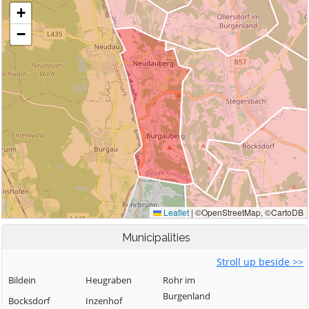
Municipalities
Stroll up beside >>
Bildein
Heugraben
Rohr im
Burgenland
Bocksdorf
Inzenhof