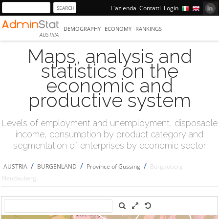
L'azienda
Contatti
Login
DEMOGRAPHY
ECONOMY
RANKINGS
AUSTRIA
Maps, analysis and
statistics on the
economic and
productive system
Levels of employment and unemployment, disposable
income, consumption by product category and
segmentation of enterprises by economic sector
/
/
/
AUSTRIA
BURGENLAND
Province of Güssing
Burgauberg-
Neudauberg