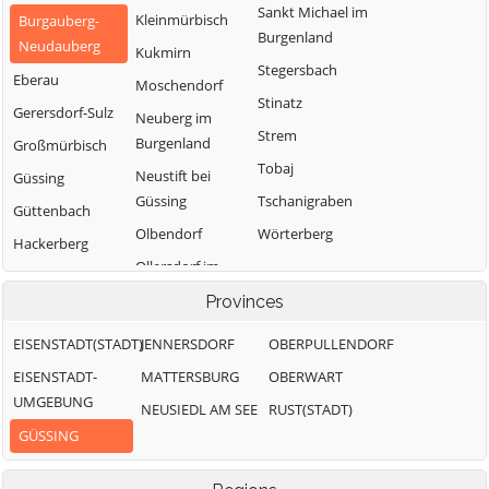
Sankt Michael im
Kleinmürbisch
Burgauberg-
Burgenland
Neudauberg
Kukmirn
Stegersbach
Eberau
Moschendorf
Stinatz
Gerersdorf-Sulz
Neuberg im
Strem
Burgenland
Großmürbisch
Tobaj
Neustift bei
Güssing
Güssing
Tschanigraben
Güttenbach
Olbendorf
Wörterberg
Hackerberg
Ollersdorf im
Heiligenbrunn
Burgenland
Provinces
Rauchwart
EISENSTADT(STADT)
JENNERSDORF
OBERPULLENDORF
EISENSTADT-
MATTERSBURG
OBERWART
UMGEBUNG
NEUSIEDL AM SEE
RUST(STADT)
GÜSSING