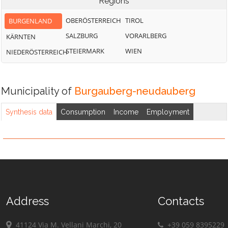
Regions
OBERÖSTERREICH
TIROL
BURGENLAND
SALZBURG
VORARLBERG
KÄRNTEN
STEIERMARK
WIEN
NIEDERÖSTERREICH
Municipality of
Burgauberg-neudauberg
Synthesis data
Consumption
Income
Employment
Address
Contacts
41124 Via M. Vellani Marchi, 20
+39 059 8395229