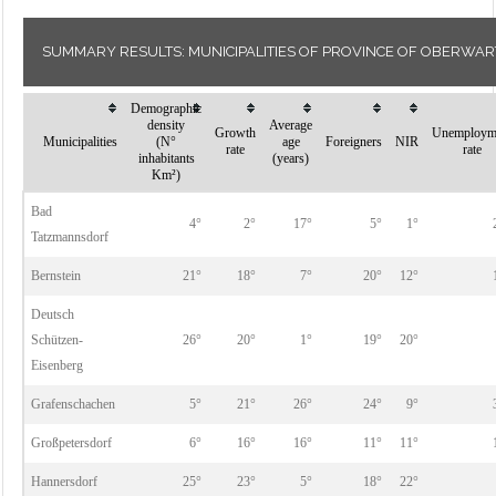
SUMMARY RESULTS: MUNICIPALITIES OF PROVINCE OF OBERWAR
Demographic
density
Average
Growth
Unemploym
Municipalities
(N°
age
Foreigners
NIR
rate
rate
inhabitants
(years)
Km²)
Bad
4°
2°
17°
5°
1°
Tatzmannsdorf
Bernstein
21°
18°
7°
20°
12°
Deutsch
Schützen-
26°
20°
1°
19°
20°
Eisenberg
Grafenschachen
5°
21°
26°
24°
9°
Großpetersdorf
6°
16°
16°
11°
11°
Hannersdorf
25°
23°
5°
18°
22°