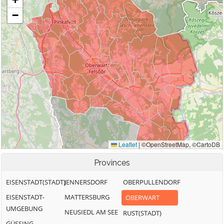
Provinces
EISENSTADT(STADT)
JENNERSDORF
OBERPULLENDORF
EISENSTADT-
MATTERSBURG
OBERWART
UMGEBUNG
NEUSIEDL AM SEE
RUST(STADT)
GÜSSING