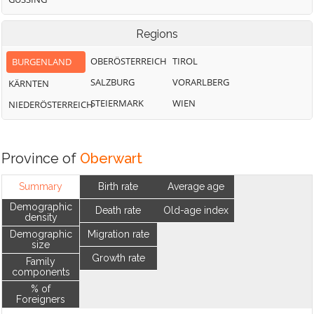
Regions
OBERÖSTERREICH
TIROL
BURGENLAND
SALZBURG
VORARLBERG
KÄRNTEN
STEIERMARK
WIEN
NIEDERÖSTERREICH
Province of
Oberwart
Summary
Birth rate
Average age
Demographic
Death rate
Old-age index
density
Demographic
Migration rate
size
Growth rate
Family
components
% of
Foreigners