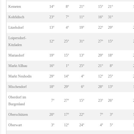
Kemeten
14°
8°
21°
15°
21°
Kohfidisch
23°
7°
11°
16°
31°
Litzelsdorf
13°
4°
19°
22°
29°
Loipersdorf-
12°
25°
31°
27°
15°
Kitzladen
Mariasdorf
19°
15°
13°
29°
18°
Markt Allhau
16°
1°
25°
21°
8°
Markt Neuhodis
29°
14°
4°
12°
25°
Mischendorf
18°
29°
6°
28°
13°
Oberdorf im
7°
27°
15°
23°
26°
Burgenland
Oberschützen
20°
17°
22°
7°
3°
Oberwart
3°
12°
24°
4°
5°