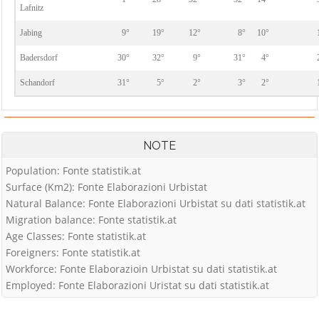
Lafnitz
Jabing
9°
19°
12°
8°
10°
Badersdorf
30°
32°
9°
31°
4°
Schandorf
31°
5°
2°
3°
2°
NOTE
Population: Fonte statistik.at
Surface (Km2): Fonte Elaborazioni Urbistat
Natural Balance: Fonte Elaborazioni Urbistat su dati statistik.at
Migration balance: Fonte statistik.at
Age Classes: Fonte statistik.at
Foreigners: Fonte statistik.at
Workforce: Fonte Elaborazioin Urbistat su dati statistik.at
Employed: Fonte Elaborazioni Uristat su dati statistik.at