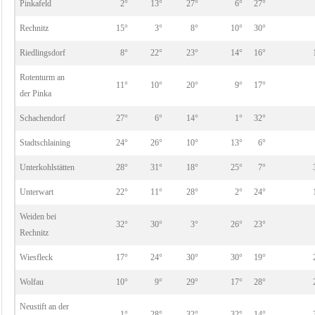
Pinkafeld
2°
13°
27°
6°
27°
Rechnitz
15°
3°
8°
10°
30°
Riedlingsdorf
8°
22°
23°
14°
16°
Rotenturm an
11°
10°
20°
9°
17°
der Pinka
Schachendorf
27°
6°
14°
1°
32°
Stadtschlaining
24°
26°
10°
13°
6°
Unterkohlstätten
28°
31°
18°
25°
7°
Unterwart
22°
11°
28°
2°
24°
Weiden bei
32°
30°
3°
26°
23°
Rechnitz
Wiesfleck
17°
24°
30°
30°
19°
Wolfau
10°
9°
29°
17°
28°
Neustift an der
1°
28°
32°
32°
14°