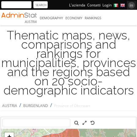
L'azienda
Contatti
Login
DEMOGRAPHY
ECONOMY
RANKINGS
AUSTRIA
Thematic maps, news,
comparisons and
rankings for
municipalities, provinces
and the regions based
on 20 socio-
demographic indicators
/
/
AUSTRIA
BURGENLAND
Province of Oberwart