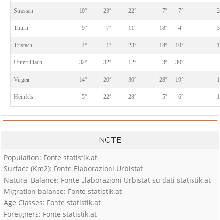
Strassen
10°
23°
22°
7°
7°
2
Thurn
9°
7°
11°
18°
4°
3
Tristach
4°
1°
23°
14°
10°
1
Untertilliach
32°
32°
12°
3°
30°
Virgen
14°
20°
30°
28°
19°
1
Heinfels
5°
22°
28°
5°
6°
1
NOTE
Population: Fonte statistik.at
Surface (Km2): Fonte Elaborazioni Urbistat
Natural Balance: Fonte Elaborazioni Urbistat su dati statistik.at
Migration balance: Fonte statistik.at
Age Classes: Fonte statistik.at
Foreigners: Fonte statistik.at