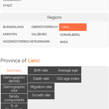
STADT
Regions
BURGENLAND
OBERÖSTERREICH
TIROL
KÄRNTEN
SALZBURG
VORARLBERG
NIEDERÖSTERREICH
STEIERMARK
WIEN
Province of
Lienz
Summary
Birth rate
Average age
Demographic
Death rate
Old-age index
density
Demographic
Migration rate
size
Growth rate
Family
components
% of