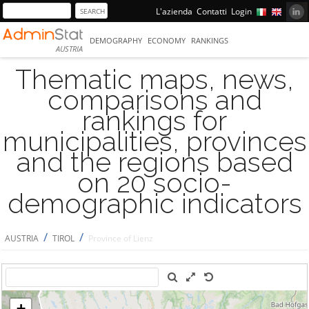
L'azienda
Contatti
Login
DEMOGRAPHY
ECONOMY
RANKINGS
AUSTRIA
Thematic maps, news,
comparisons and
rankings for
municipalities, provinces
and the regions based
on 20 socio-
demographic indicators
/
/
AUSTRIA
TIROL
Province of Lienz