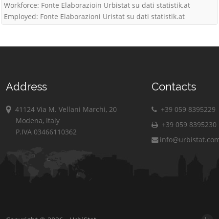
Workforce: Fonte Elaborazioin Urbistat su dati statistik.at
Employed: Fonte Elaborazioni Uristat su dati statistik.at
Address
Contacts
41124 Via M. Vellani Marchi, 20
+39 059 8395229
Modena, Italy
+39 059 8395230
P.IVA 03466110362
info@urbistat.co