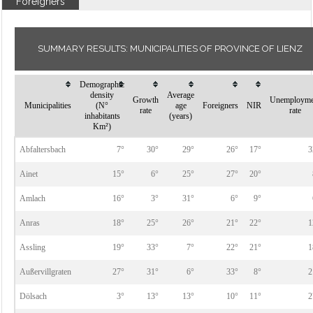
Foreigners
SUMMARY RESULTS: MUNICIPALITIES OF PROVINCE OF LIENZ
Demographic
density
Average
Growth
Unemployme
Municipalities
(N°
age
Foreigners
NIR
rate
rate
inhabitants
(years)
Km²)
Abfaltersbach
7°
30°
29°
26°
17°
3
Ainet
15°
6°
25°
27°
20°
Amlach
16°
3°
31°
6°
9°
Anras
18°
25°
26°
21°
22°
1
Assling
19°
33°
7°
22°
21°
1
Außervillgraten
27°
31°
6°
33°
8°
2
Dölsach
3°
13°
13°
10°
11°
2