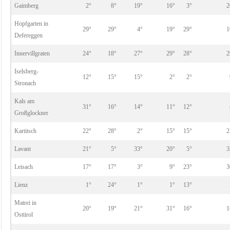
Gaimberg
2°
8°
19°
16°
3°
2
Hopfgarten in
29°
29°
4°
19°
29°
1
Defereggen
Innervillgraten
24°
18°
27°
29°
28°
2
Iselsberg-
12°
15°
15°
2°
2°
Stronach
Kals am
31°
16°
14°
11°
12°
Großglockner
Kartitsch
22°
28°
2°
15°
15°
2
Lavant
21°
5°
33°
20°
5°
3
Leisach
17°
17°
3°
9°
23°
3
Lienz
1°
24°
1°
1°
13°
Matrei in
20°
19°
21°
31°
16°
1
Osttirol