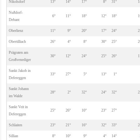
Nikolsdorf
13°
14°
17°
8°
31°
1
Nußdorf-
6°
11°
18°
12°
18°
1
Debant
Oberlienz
11°
9°
20°
17°
24°
2
Obertilliach
26°
4°
8°
30°
25°
2
Prägraten am
30°
12°
24°
25°
26°
1
Großvenediger
Sankt Jakob in
33°
27°
5°
13°
1°
Defereggen
Sankt Johann
28°
2°
32°
24°
32°
2
im Walde
Sankt Veit in
25°
26°
10°
23°
27°
Defereggen
Schlaiten
23°
21°
16°
32°
33°
2
Sillian
8°
10°
9°
4°
14°