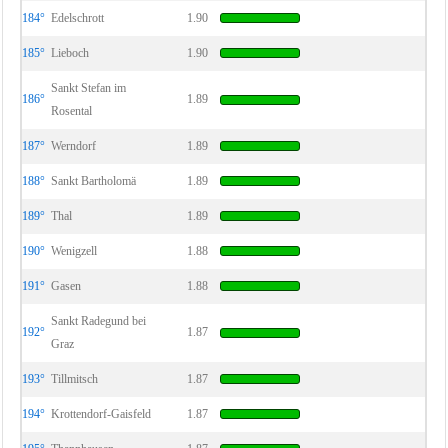
184°
Edelschrott
1.90
185°
Lieboch
1.90
Sankt Stefan im
186°
1.89
Rosental
187°
Werndorf
1.89
188°
Sankt Bartholomä
1.89
189°
Thal
1.89
190°
Wenigzell
1.88
191°
Gasen
1.88
Sankt Radegund bei
192°
1.87
Graz
193°
Tillmitsch
1.87
194°
Krottendorf-Gaisfeld
1.87