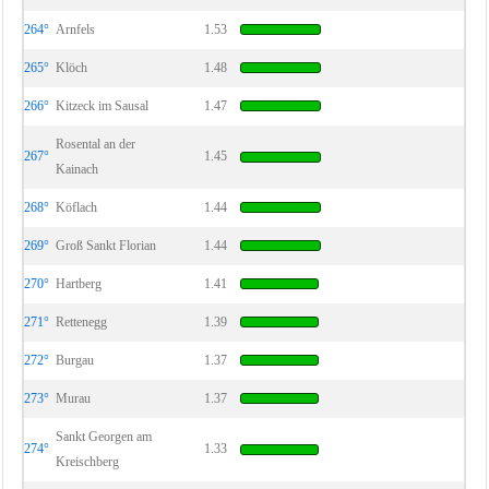
264°
Arnfels
1.53
265°
Klöch
1.48
266°
Kitzeck im Sausal
1.47
Rosental an der
267°
1.45
Kainach
268°
Köflach
1.44
269°
Groß Sankt Florian
1.44
270°
Hartberg
1.41
271°
Rettenegg
1.39
272°
Burgau
1.37
273°
Murau
1.37
Sankt Georgen am
274°
1.33
Kreischberg