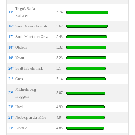
Tragöß-Sankt
15°
5.74
Katharein
16°
Sankt Marein-Feistritz
5.62
17°
Sankt Marein bei Graz
5.43
18°
Obdach
5.32
19°
Vorau
5.28
20°
Straß in Steiermark
5.14
21°
Gnas
5.14
Michaelerberg-
22°
5.07
Pruggern
23°
Hartl
4.99
24°
Neuberg an der Mürz
4.94
25°
Birkfeld
4.85