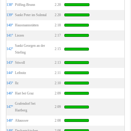
138°
Pölfing-Brunn
2.20
139°
Sankt Peter im Sulmtal
2.20
140°
Hausmannstätten
2.18
141°
Liezen
2.17
Sankt Georgen an der
142°
2.15
Stiefing
143°
Stiwoll
2.13
144°
Leibnitz
2.11
145°
Ilz
2.10
146°
Hart bei Graz
2.09
Grafendorf bei
147°
2.09
Hartberg
148°
Altaussee
2.08
149°
Dechantskirchen
2.08