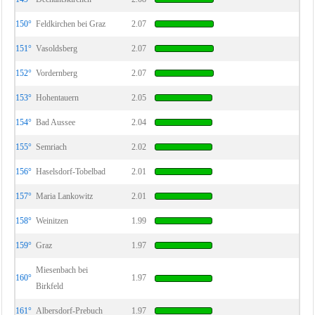
150°
Feldkirchen bei Graz
2.07
151°
Vasoldsberg
2.07
152°
Vordernberg
2.07
153°
Hohentauern
2.05
154°
Bad Aussee
2.04
155°
Semriach
2.02
156°
Haselsdorf-Tobelbad
2.01
157°
Maria Lankowitz
2.01
158°
Weinitzen
1.99
159°
Graz
1.97
Miesenbach bei
160°
1.97
Birkfeld
161°
Albersdorf-Prebuch
1.97