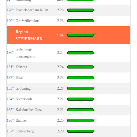
128°
Pischelsdorf am Kulm
2.28
129°
Großwilfersdorf
2.28
Region
2.24
STEIERMARK
Gutenberg-
130°
2.24
Stenzengreith
131°
Zeltweg
2.24
132°
Ilztal
2.23
133°
Gröbming
2.21
134°
Niederwölz
2.21
135°
Kalsdorf bei Graz
2.21
136°
Radmer
2.20
137°
Schwanberg
2.20