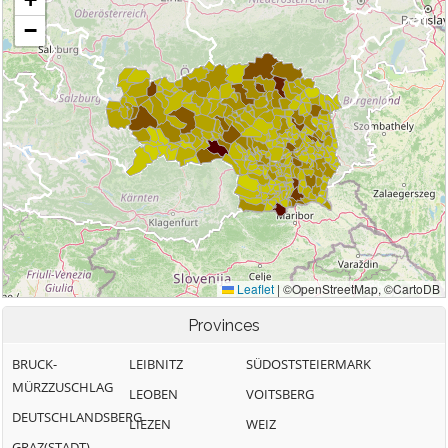
Provinces
BRUCK-
LEIBNITZ
SÜDOSTSTEIERMARK
MÜRZZUSCHLAG
LEOBEN
VOITSBERG
DEUTSCHLANDSBERG
LIEZEN
WEIZ
GRAZ(STADT)