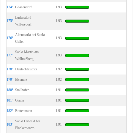
174°
Gössendorf
1.93
Ludersdorf-
175°
1.93
Wilfersdorf
Altenmarkt bei Sankt
176°
1.93
Gallen
Sankt Martin am
177°
1.93
Wöllmißberg
178°
Deutschfeistritz
1.92
179°
Eisenerz
1.92
180°
Stallhofen
1.91
181°
Gralla
1.91
182°
Rottenmann
1.91
Sankt Oswald bei
183°
1.91
Plankenwarth