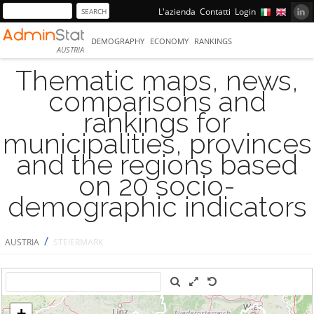
L'azienda
Contatti
Login
DEMOGRAPHY
ECONOMY
RANKINGS
AUSTRIA
Thematic maps, news,
comparisons and
rankings for
municipalities, provinces
and the regions based
on 20 socio-
demographic indicators
/
AUSTRIA
STEIERMARK