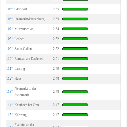
105°
Gleisdorf
2.55
106°
Unzmarkt-Frauenburg
2.55
107°
Mürzzuschlag
2.54
108°
Leoben
2.52
109°
Sankt Gallen
2.52
110°
Ramsau am Dachstein
2.51
111°
Lassing
2.49
112°
Haus
2.48
Neumarkt in der
113°
2.48
Steiermark
114°
Kainbach bei Graz
2.47
115°
Kalwang
2.47
Fladnitz an der