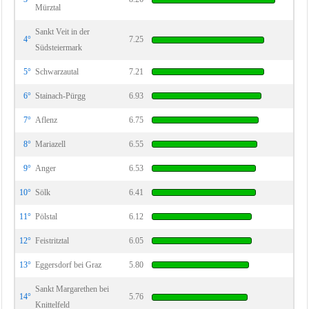
Mürztal
Sankt Veit in der
4°
7.25
Südsteiermark
5°
Schwarzautal
7.21
6°
Stainach-Pürgg
6.93
7°
Aflenz
6.75
8°
Mariazell
6.55
9°
Anger
6.53
10°
Sölk
6.41
11°
Pölstal
6.12
12°
Feistritztal
6.05
13°
Eggersdorf bei Graz
5.80
Sankt Margarethen bei
14°
5.76
Knittelfeld