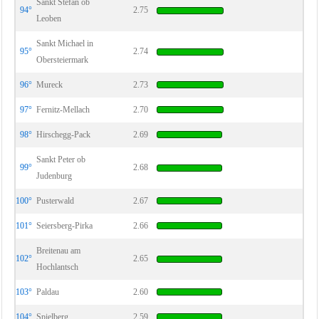
Sankt Stefan ob
94°
2.75
Leoben
Sankt Michael in
95°
2.74
Obersteiermark
96°
Mureck
2.73
97°
Fernitz-Mellach
2.70
98°
Hirschegg-Pack
2.69
Sankt Peter ob
99°
2.68
Judenburg
100°
Pusterwald
2.67
101°
Seiersberg-Pirka
2.66
Breitenau am
102°
2.65
Hochlantsch
103°
Paldau
2.60
104°
Spielberg
2.59