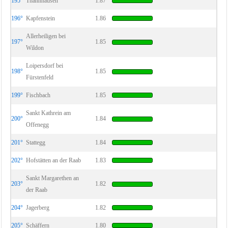
195°
Thannhausen
1.87
196°
Kapfenstein
1.86
Allerheiligen bei
197°
1.85
Wildon
Loipersdorf bei
198°
1.85
Fürstenfeld
199°
Fischbach
1.85
Sankt Kathrein am
200°
1.84
Offenegg
201°
Stattegg
1.84
202°
Hofstätten an der Raab
1.83
Sankt Margarethen an
203°
1.82
der Raab
204°
Jagerberg
1.82
205°
Schäffern
1.80