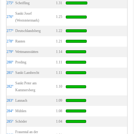
275°
Scheifling
1.31
Sankt Josef
276°
1.25
(Weststeiermark)
277°
Deutschlandsberg
1.22
278°
Ranten
1.21
279°
Wettmannstätten
1.14
280°
Preding
1.11
281°
Sankt Lambrecht
1.11
Sankt Peter am
282°
1.10
Kammersberg
283°
Lannach
1.09
284°
Mühlen
1.08
285°
Schöder
1.04
Frauental an der