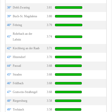
38°
Dobl-Zwaring
3.81
39°
Buch-St. Magdalena
3.80
40°
Fehring
3.79
Rohrbach an der
41°
3.74
Lafnitz
42°
Kirchberg an der Raab
3.71
43°
Hitzendorf
3.70
44°
Passail
3.68
45°
Straden
3.68
46°
Feldbach
3.68
47°
Gratwein-Straßengel
3.68
48°
Riegersburg
3.58
49°
Trofaiach
3.58