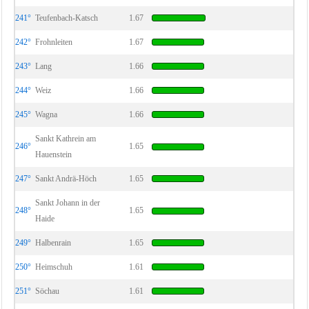
241°
Teufenbach-Katsch
1.67
242°
Frohnleiten
1.67
243°
Lang
1.66
244°
Weiz
1.66
245°
Wagna
1.66
Sankt Kathrein am
246°
1.65
Hauenstein
247°
Sankt Andrä-Höch
1.65
Sankt Johann in der
248°
1.65
Haide
249°
Halbenrain
1.65
250°
Heimschuh
1.61
251°
Söchau
1.61