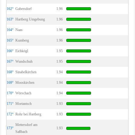
162°
Gabersdorf
1.96
163°
Hartberg Umgebung
1.96
164°
Naas
1.96
165°
Kumberg
1.96
166°
Eichkögl
1.95
167°
Wundschuh
1.95
168°
Sinabelkirchen
1.94
169°
Mooskirchen
1.94
170°
Wörschach
1.94
171°
Mortantsch
1.93
172°
Rohr bei Hartberg
1.93
Mettersdorf am
173°
1.93
Saßbach