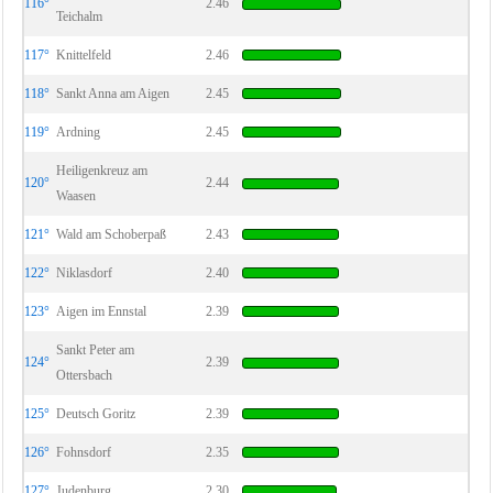
116°
2.46
Teichalm
117°
Knittelfeld
2.46
118°
Sankt Anna am Aigen
2.45
119°
Ardning
2.45
Heiligenkreuz am
120°
2.44
Waasen
121°
Wald am Schoberpaß
2.43
122°
Niklasdorf
2.40
123°
Aigen im Ennstal
2.39
Sankt Peter am
124°
2.39
Ottersbach
125°
Deutsch Goritz
2.39
126°
Fohnsdorf
2.35
127°
Judenburg
2.30