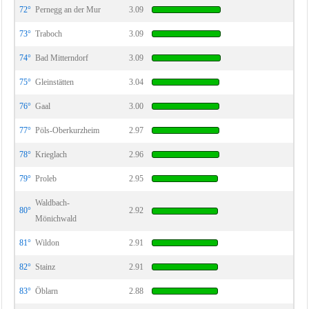
72°
Pernegg an der Mur
3.09
73°
Traboch
3.09
74°
Bad Mitterndorf
3.09
75°
Gleinstätten
3.04
76°
Gaal
3.00
77°
Pöls-Oberkurzheim
2.97
78°
Krieglach
2.96
79°
Proleb
2.95
Waldbach-
80°
2.92
Mönichwald
81°
Wildon
2.91
82°
Stainz
2.91
83°
Öblarn
2.88