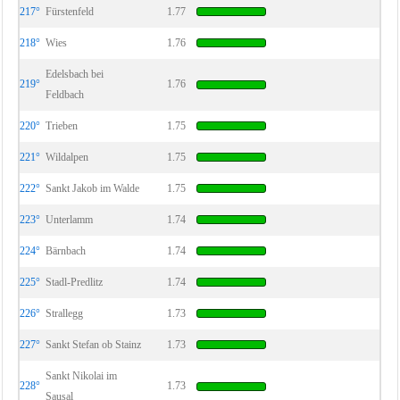
217°
Fürstenfeld
1.77
218°
Wies
1.76
Edelsbach bei
219°
1.76
Feldbach
220°
Trieben
1.75
221°
Wildalpen
1.75
222°
Sankt Jakob im Walde
1.75
223°
Unterlamm
1.74
224°
Bärnbach
1.74
225°
Stadl-Predlitz
1.74
226°
Strallegg
1.73
227°
Sankt Stefan ob Stainz
1.73
Sankt Nikolai im
228°
1.73
Sausal