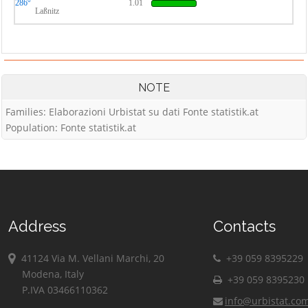
286°
1.01
Laßnitz
NOTE
Families: Elaborazioni Urbistat su dati Fonte statistik.at
Population: Fonte statistik.at
Address
Contacts
41124 Via M. Vellani Marchi, 20
+39 059 8395229
Modena, Italy
+39 059 8395230
P.IVA 03466110362
info@urbistat.co