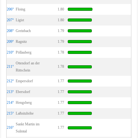
206°
Floing
1.80
207°
Ligist
1.80
208°
Greinbach
1.79
209°
Ragnitz
1.79
210°
Pöllauberg
1.78
Ottendorf an der
211°
1.78
Rittschein
212°
Empersdorf
1.77
213°
Ebersdorf
1.77
214°
Hengsberg
1.77
215°
Laßnitzhöhe
1.77
Sankt Martin im
216°
1.77
Sulmtal