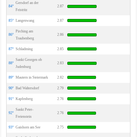
Gersdorf an der
84°
2.87
Feistritz
85°
Langenwang
2.87
Pirching am
86°
2.86
Traubenberg
87°
Schladming
2.85
Sankt Georgen ob
88°
2.83
Judenburg
89°
Mautern in Steiermark
2.82
90°
Bad Waltersdorf
2.79
91°
Kapfenberg
2.76
Sankt Peter-
92°
2.76
Freienstein
93°
Gaishorn am See
2.75