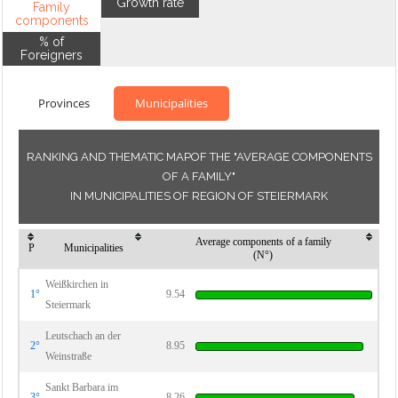
Growth rate
Family
components
% of
Foreigners
Provinces
Municipalities
RANKING AND THEMATIC MAPOF THE "AVERAGE COMPONENTS
OF A FAMILY"
IN MUNICIPALITIES OF REGION OF STEIERMARK
Average components of a family
P
Municipalities
(N°)
Weißkirchen in
1°
9.54
Steiermark
Leutschach an der
2°
8.95
Weinstraße
Sankt Barbara im
3°
8.26