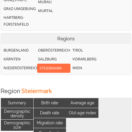
MURAU
GRAZ-UMGEBUNG
MURTAL
HARTBERG-
FÜRSTENFELD
Regions
BURGENLAND
OBERÖSTERREICH
TIROL
KÄRNTEN
SALZBURG
VORARLBERG
NIEDERÖSTERREICH
WIEN
STEIERMARK
Region
Steiermark
Summary
Birth rate
Average age
Demographic
Death rate
Old-age index
density
Demographic
Migration rate
size