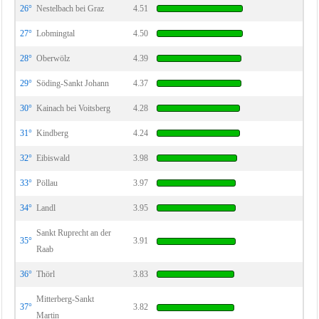
26°
Nestelbach bei Graz
4.51
27°
Lobmingtal
4.50
28°
Oberwölz
4.39
29°
Söding-Sankt Johann
4.37
30°
Kainach bei Voitsberg
4.28
31°
Kindberg
4.24
32°
Eibiswald
3.98
33°
Pöllau
3.97
34°
Landl
3.95
Sankt Ruprecht an der
35°
3.91
Raab
36°
Thörl
3.83
Mitterberg-Sankt
37°
3.82
Martin