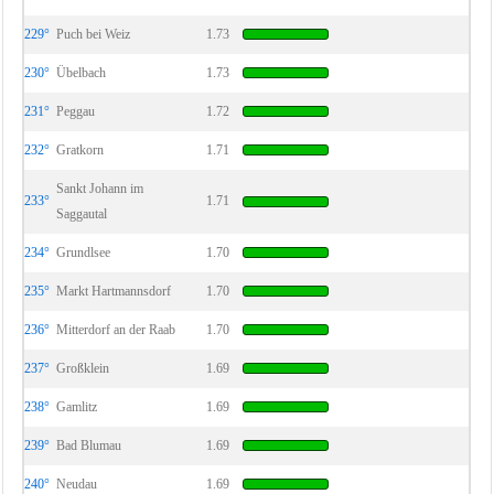
229°
Puch bei Weiz
1.73
230°
Übelbach
1.73
231°
Peggau
1.72
232°
Gratkorn
1.71
Sankt Johann im
233°
1.71
Saggautal
234°
Grundlsee
1.70
235°
Markt Hartmannsdorf
1.70
236°
Mitterdorf an der Raab
1.70
237°
Großklein
1.69
238°
Gamlitz
1.69
239°
Bad Blumau
1.69
240°
Neudau
1.69