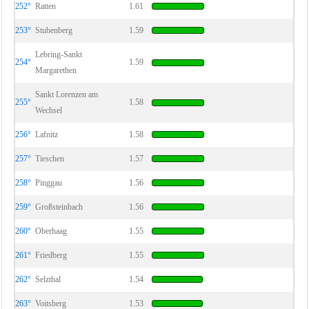
252°
Ratten
1.61
253°
Stubenberg
1.59
Lebring-Sankt
254°
1.59
Margarethen
Sankt Lorenzen am
255°
1.58
Wechsel
256°
Lafnitz
1.58
257°
Tieschen
1.57
258°
Pinggau
1.56
259°
Großsteinbach
1.56
260°
Oberhaag
1.55
261°
Friedberg
1.55
262°
Selzthal
1.54
263°
Voitsberg
1.53