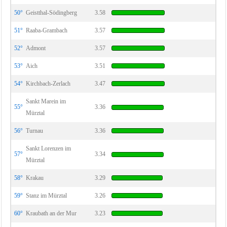
50°
Geistthal-Södingberg
3.58
51°
Raaba-Grambach
3.57
52°
Admont
3.57
53°
Aich
3.51
54°
Kirchbach-Zerlach
3.47
Sankt Marein im
55°
3.36
Mürztal
56°
Turnau
3.36
Sankt Lorenzen im
57°
3.34
Mürztal
58°
Krakau
3.29
59°
Stanz im Mürztal
3.26
60°
Kraubath an der Mur
3.23