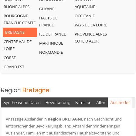
RHONE ALPES
AQUITAINE
GUYANE
BOURGOGNE
OCCITANIE
HAUTS DE
FRANCHE COMTE
FRANCE
PAYS DE LA LOIRE
BRETAGNE
ILE DE FRANCE
PROVENCE ALPES
COTE D AZUR
CENTRE VAL DE
MARTINIQUE
LOIRE
NORMANDIE
CORSE
GRAND EST
Region
Bretagne
Synthetische Daten
Bevölkerung
Familien
Alter
Ausländer
Ansässige Ausländer in
Region BRETAGNE
nach Geschlecht und
entsprechender Bevölkerungsbilanz, Anzahl der minderjährigen
Ausländer, Familien mit ausländischem Haushaltsvorstand und