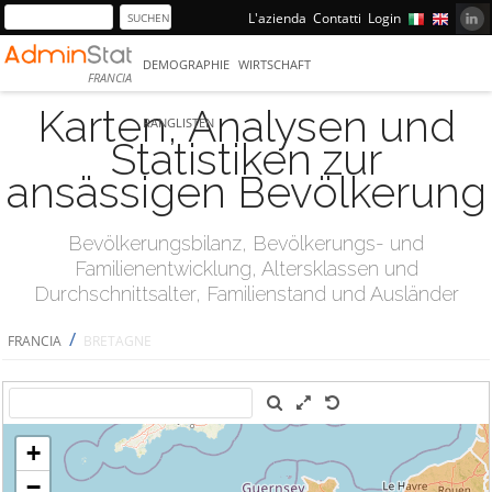
L'azienda
Contatti
Login
DEMOGRAPHIE
WIRTSCHAFT
FRANCIA
Karten, Analysen und
RANGLISTEN
Statistiken zur
ansässigen Bevölkerung
Bevölkerungsbilanz, Bevölkerungs- und
Familienentwicklung, Altersklassen und
Durchschnittsalter, Familienstand und Ausländer
/
FRANCIA
BRETAGNE