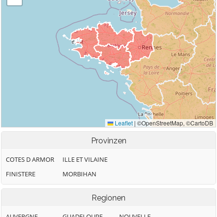
Provinzen
COTES D ARMOR
ILLE ET VILAINE
FINISTERE
MORBIHAN
Regionen
AUVERGNE
GUADELOUPE
NOUVELLE