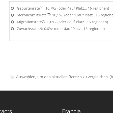
[4]
Geburtenrate
: 10,7‰ (oder 4auf Platz… 16 regionen)
[5]
Sterblichkeitsrate
: 10,1‰ (oder 13auf Platz…16 region
[6]
Migrationsrate
: 0,0‰ (oder 8auf Platz…16 regionen)
[7]
Zuwachsrate
: 0,6‰ (oder 4auf Platz…16 regionen)
Auswählen, um den aktuellen Bereich zu vergleichen. (b
tacts
Francia