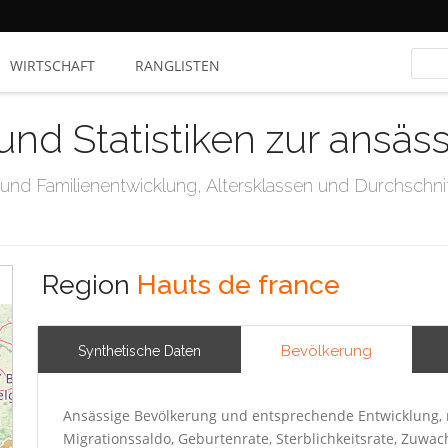
WIRTSCHAFT
RANGLISTEN
und Statistiken zur ansä
nd Familienentwicklung, Altersklassen und Durchschnit
Region
Hauts de france
Bevölkerung
Synthetische Daten
Ansässige Bevölkerung und entsprechende Entwicklung,
Migrationssaldo, Geburtenrate, Sterblichkeitsrate, Zuwa