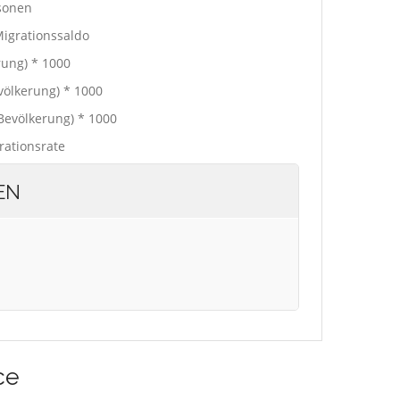
sonen
igrationssaldo
rung) * 1000
evölkerung) * 1000
 Bevölkerung) * 1000
rationsrate
EN
ce