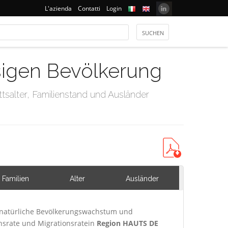
L'azienda
Contatti
Login
ssigen Bevölkerung
tsalter, Familienstand und Ausländer
Familien
Alter
Ausländer
 natürliche Bevölkerungswachstum und
chsrate und Migrationsratein
Region HAUTS DE