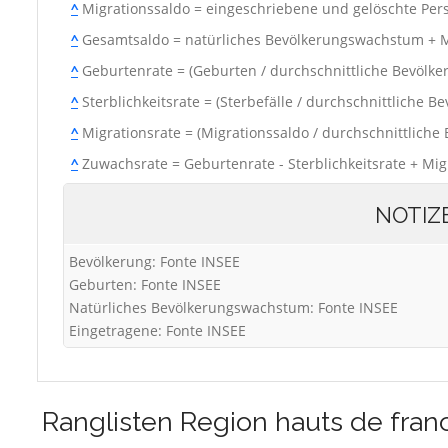
^
Migrationssaldo = eingeschriebene und gelöschte Per
^
Gesamtsaldo = natürliches Bevölkerungswachstum + M
^
Geburtenrate = (Geburten / durchschnittliche Bevölke
^
Sterblichkeitsrate = (Sterbefälle / durchschnittliche B
^
Migrationsrate = (Migrationssaldo / durchschnittliche
^
Zuwachsrate = Geburtenrate - Sterblichkeitsrate + Mig
NOTIZ
Bevölkerung: Fonte INSEE
Geburten: Fonte INSEE
Natürliches Bevölkerungswachstum: Fonte INSEE
Eingetragene: Fonte INSEE
Ranglisten
Region hauts de fran