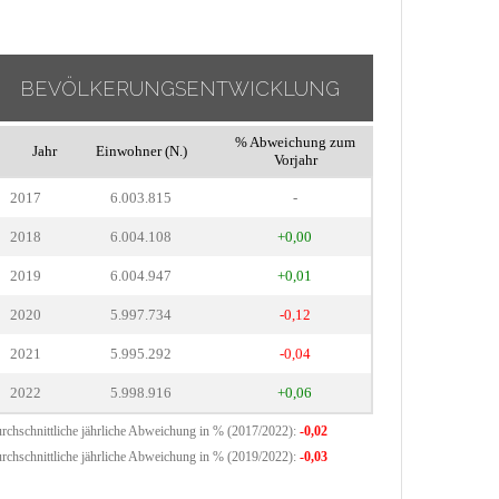
BEVÖLKERUNGSENTWICKLUNG
% Abweichung zum
Jahr
Einwohner (N.)
Vorjahr
2017
6.003.815
-
2018
6.004.108
+0,00
2019
6.004.947
+0,01
2020
5.997.734
-0,12
2021
5.995.292
-0,04
2022
5.998.916
+0,06
rchschnittliche jährliche Abweichung in % (2017/2022):
-0,02
rchschnittliche jährliche Abweichung in % (2019/2022):
-0,03