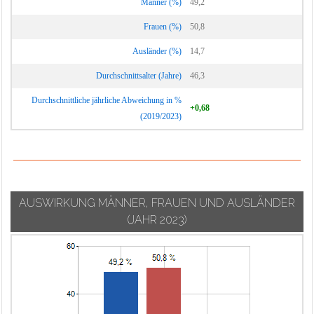
Männer (%)
49,2
Frauen (%)
50,8
Ausländer (%)
14,7
Durchschnittsalter (Jahre)
46,3
Durchschnittliche jährliche Abweichung in %
+0,68
(2019/2023)
AUSWIRKUNG MÄNNER, FRAUEN UND AUSLÄNDER
(JAHR 2023)