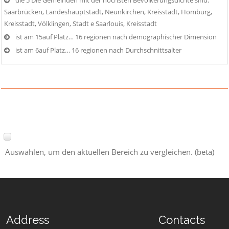
die 5 Die Gemeinden mit der höchsten Bevölkerungsdichte sind:
Saarbrücken, Landeshauptstadt, Neunkirchen, Kreisstadt, Homburg,
Kreisstadt, Völklingen, Stadt e Saarlouis, Kreisstadt
ist am 15auf Platz… 16 regionen nach demographischer Dimension
ist am 6auf Platz… 16 regionen nach Durchschnittsalter
Auswählen, um den aktuellen Bereich zu vergleichen. (beta)
Address
Contacts