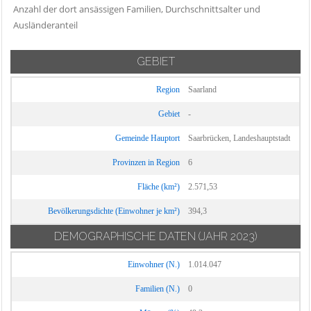
Anzahl der dort ansässigen Familien, Durchschnittsalter und
Ausländeranteil
GEBIET
Region
Saarland
Gebiet
-
Gemeinde Hauptort
Saarbrücken, Landeshauptstadt
Provinzen in Region
6
Fläche (km²)
2.571,53
Bevölkerungsdichte (Einwohner je km²)
394,3
DEMOGRAPHISCHE DATEN
(JAHR 2023)
Einwohner (N.)
1.014.047
Familien (N.)
0