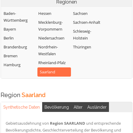
Regionen
Baden-
Hessen
Sachsen
Württemberg
Mecklenburg-
Sachsen-Anhalt
Bayern
Vorpommern
Schleswig-
Berlin
Niedersachsen
Holstein
Brandenburg
Nordrhein-
Thüringen
Westfalen
Bremen
Rheinland-Pfalz
Hamburg
Saarland
Region
Saarland
Synthetische Daten
Bevölkerung
Alter
Ausländer
Gebietsausdehnung von
Region SAARLAND
und entsprechende
Bevölkerungsdichte, Geschlechterverteilung der Bevölkerung und