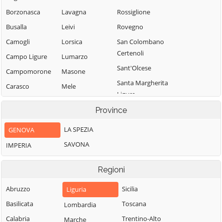
Borzonasca
Lavagna
Rossiglione
Busalla
Leivi
Rovegno
Camogli
Lorsica
San Colombano
Certenoli
Campo Ligure
Lumarzo
Sant'Olcese
Campomorone
Masone
Santa Margherita
Carasco
Mele
Ligure
Casarza Ligure
Mezzanego
Santo Stefano
Province
Casella
Mignanego
d'Aveto
LA SPEZIA
GENOVA
Castiglione
Moconesi
Savignone
Chiavarese
SAVONA
IMPERIA
Moneglia
Serra Riccò
Ceranesi
Montebruno
Sestri Levante
Regioni
Chiavari
Montoggio
Sori
Cicagna
Abruzzo
Sicilia
Liguria
Ne
Tiglieto
Cogoleto
Basilicata
Toscana
Lombardia
Neirone
Torriglia
Cogorno
Calabria
Trentino-Alto
Marche
Orero