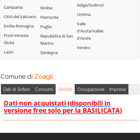
Tribogna
Adige/Südtirol
Coreglia Ligure
Campania
Molise
Pieve Ligure
Uscio
Umbria
Crocefieschi
Città del Vaticano
Piemonte
Portofino
Valbrevenna
Valle
Davagna
Emilia-Romagna
Puglia
Propata
Vobbia
d'Aosta/Vallée
Fascia
Friuli-Venezia
Repubblica di San
Rapallo
d'Aoste
Zoagli
Giulia
Marino
Favale di Malvaro
Veneto
Lazio
Sardegna
Comune di
Zoagli
Dati di Sintesi
Consumi
Redditi
Occupazione
Imprese
Dati non acquistati (disponibili in
versione free solo per la BASILICATA)