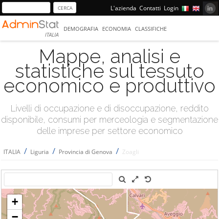
L'azienda
Contatti
Login
DEMOGRAFIA
ECONOMIA
CLASSIFICHE
ITALIA
Mappe, analisi e
statistiche sul tessuto
economico e produttivo
Livelli di occupazione e di disoccupazione, reddito
disponibile, consumi per merceologia e segmentazione
delle imprese per settore economico
/
/
/
ITALIA
Liguria
Provincia di Genova
Zoagli