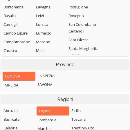
Borzonasca
Lavagna
Rossiglione
Busalla
Leivi
Rovegno
Camogli
Lorsica
San Colombano
Certenoli
Campo Ligure
Lumarzo
Sant'Olcese
Campomorone
Masone
Santa Margherita
Carasco
Mele
Ligure
Casarza Ligure
Mezzanego
Santo Stefano
Province
Casella
Mignanego
d'Aveto
LA SPEZIA
GENOVA
Castiglione
Moconesi
Savignone
Chiavarese
SAVONA
IMPERIA
Moneglia
Serra Riccò
Ceranesi
Montebruno
Sestri Levante
Regioni
Chiavari
Montoggio
Sori
Cicagna
Abruzzo
Sicilia
Liguria
Ne
Tiglieto
Cogoleto
Basilicata
Toscana
Lombardia
Neirone
Torriglia
Cogorno
Calabria
Trentino-Alto
Marche
Orero