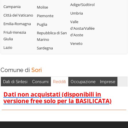
Tribogna
Adige/Südtirol
Coreglia Ligure
Campania
Molise
Pieve Ligure
Uscio
Umbria
Crocefieschi
Città del Vaticano
Piemonte
Portofino
Valbrevenna
Valle
Davagna
Emilia-Romagna
Puglia
Propata
Vobbia
d'Aosta/Vallée
Fascia
Friuli-Venezia
Repubblica di San
Rapallo
d'Aoste
Zoagli
Giulia
Marino
Favale di Malvaro
Veneto
Lazio
Sardegna
Comune di
Sori
Dati di Sintesi
Consumi
Redditi
Occupazione
Imprese
Dati non acquistati (disponibili in
versione free solo per la BASILICATA)