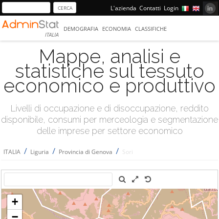
L'azienda
Contatti
Login
DEMOGRAFIA
ECONOMIA
CLASSIFICHE
ITALIA
Mappe, analisi e
statistiche sul tessuto
economico e produttivo
Livelli di occupazione e di disoccupazione, reddito
disponibile, consumi per merceologia e segmentazione
delle imprese per settore economico
/
/
/
ITALIA
Liguria
Provincia di Genova
Sori