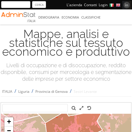
L'azienda
Contatti
Login
DEMOGRAFIA
ECONOMIA
CLASSIFICHE
ITALIA
Mappe, analisi e
statistiche sul tessuto
economico e produttivo
Livelli di occupazione e di disoccupazione, reddito
disponibile, consumi per merceologia e segmentazione
delle imprese per settore economico
/
/
/
ITALIA
Liguria
Provincia di Genova
Sestri Levante