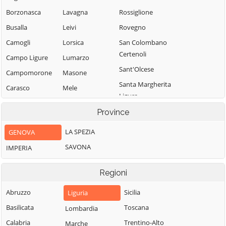
Borzonasca
Lavagna
Rossiglione
Busalla
Leivi
Rovegno
Camogli
Lorsica
San Colombano
Certenoli
Campo Ligure
Lumarzo
Sant'Olcese
Campomorone
Masone
Santa Margherita
Carasco
Mele
Ligure
Casarza Ligure
Mezzanego
Santo Stefano
Province
Casella
Mignanego
d'Aveto
LA SPEZIA
GENOVA
Castiglione
Moconesi
Savignone
Chiavarese
SAVONA
IMPERIA
Moneglia
Serra Riccò
Ceranesi
Montebruno
Sestri Levante
Regioni
Chiavari
Montoggio
Sori
Cicagna
Abruzzo
Sicilia
Liguria
Ne
Tiglieto
Cogoleto
Basilicata
Toscana
Lombardia
Neirone
Torriglia
Cogorno
Calabria
Trentino-Alto
Marche
Orero