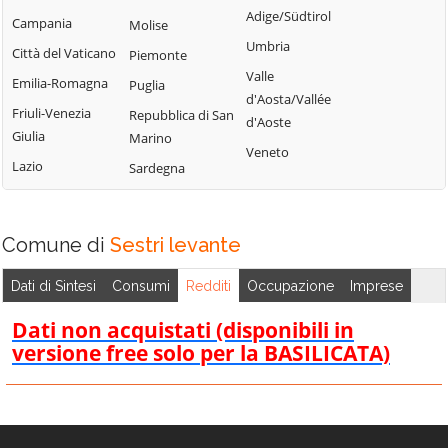
Tribogna
Adige/Südtirol
Coreglia Ligure
Campania
Molise
Pieve Ligure
Uscio
Umbria
Crocefieschi
Città del Vaticano
Piemonte
Portofino
Valbrevenna
Valle
Davagna
Emilia-Romagna
Puglia
Propata
Vobbia
d'Aosta/Vallée
Fascia
Friuli-Venezia
Repubblica di San
Rapallo
d'Aoste
Zoagli
Giulia
Marino
Favale di Malvaro
Veneto
Lazio
Sardegna
Comune di
Sestri levante
Dati di Sintesi
Consumi
Redditi
Occupazione
Imprese
Dati non acquistati (disponibili in
versione free solo per la BASILICATA)