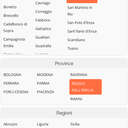
Cavriago
Boretto
San Martino in
Correggio
Rio
Brescello
Fabbrico
San Polo d'Enza
Cadelbosco di
Gattatico
Sopra
Sant'Ilario d'Enza
Gualtieri
Campagnola
Scandiano
Emilia
Guastalla
Toano
Campegine
Luzzara
Ventasso
Canossa
Montecchio
Province
Vetto
Emilia
Carpineti
Vezzano sul
BOLOGNA
MODENA
RAVENNA
Novellara
Casalgrande
Crostolo
FERRARA
PARMA
REGGIO
Poviglio
Casina
Viano
NELL'EMILIA
FORLÌ-CESENA
PIACENZA
Quattro Castella
Castellarano
Villa Minozzo
RIMINI
Reggio nell'Emilia
Regioni
Abruzzo
Liguria
Sicilia