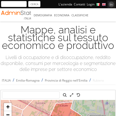
L'azienda
Contatti
Login
DEMOGRAFIA
ECONOMIA
CLASSIFICHE
ITALIA
Mappe, analisi e
statistiche sul tessuto
economico e produttivo
Livelli di occupazione e di disoccupazione, reddito
disponibile, consumi per merceologia e segmentazione
delle imprese per settore economico
/
/
/
ITALIA
Emilia-Romagna
Provincia di Reggio nell'Emilia
Rubiera