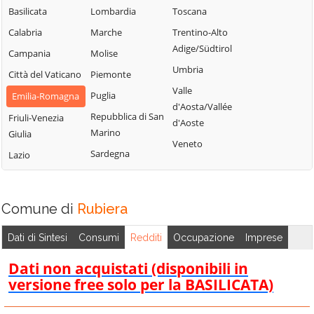
Basilicata
Lombardia
Toscana
Calabria
Marche
Trentino-Alto
Adige/Südtirol
Campania
Molise
Umbria
Città del Vaticano
Piemonte
Valle
Puglia
Emilia-Romagna
d'Aosta/Vallée
Repubblica di San
Friuli-Venezia
d'Aoste
Marino
Giulia
Veneto
Sardegna
Lazio
Comune di
Rubiera
Dati di Sintesi
Consumi
Redditi
Occupazione
Imprese
Dati non acquistati (disponibili in
versione free solo per la BASILICATA)