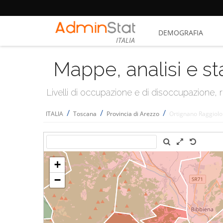
DEMOGRAFIA
ITALIA
Mappe, analisi e st
Livelli di occupazione e di disoccupazione
/
/
/
ITALIA
Toscana
Provincia di Arezzo
Ortignano Raggiolo