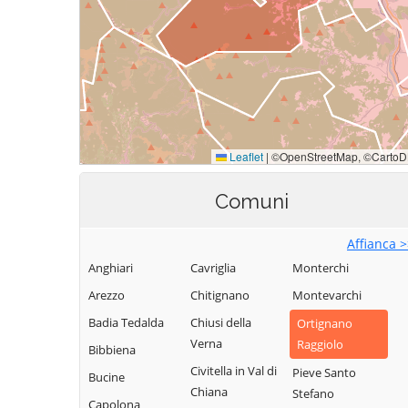
Comuni
Affianca 
Anghiari
Cavriglia
Monterchi
Arezzo
Chitignano
Montevarchi
Badia Tedalda
Chiusi della
Ortignano
Verna
Raggiolo
Bibbiena
Civitella in Val di
Pieve Santo
Bucine
Chiana
Stefano
Capolona