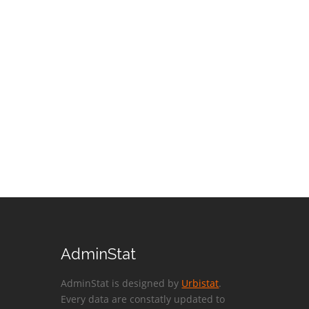
AdminStat
AdminStat is designed by
Urbistat
.
Every data are constatly updated to