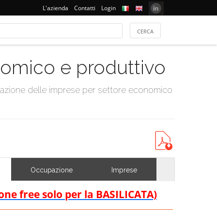
L'azienda
Contatti
Login
onomico e produttivo
tazione delle imprese per settore economico
Occupazione
Imprese
ione free solo per la BASILICATA)