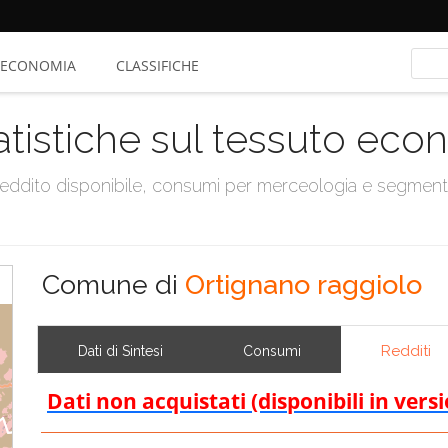
ECONOMIA
CLASSIFICHE
atistiche sul tessuto ec
, reddito disponibile, consumi per merceologia e segmen
Comune di
Ortignano raggiolo
Redditi
Dati di Sintesi
Consumi
Dati non acquistati (disponibili in vers