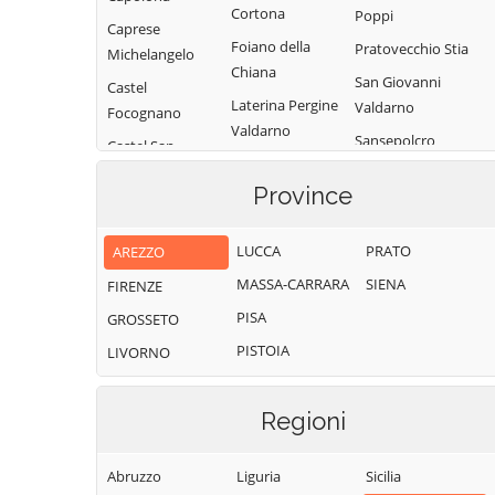
Cortona
Poppi
Caprese
Foiano della
Pratovecchio Stia
Michelangelo
Chiana
San Giovanni
Castel
Laterina Pergine
Valdarno
Focognano
Valdarno
Sansepolcro
Castel San
Loro Ciuffenna
Niccolò
Sestino
Province
Lucignano
Castelfranco
Subbiano
Piandiscò
Marciano della
Talla
LUCCA
PRATO
AREZZO
Chiana
Castiglion
Terranuova
MASSA-CARRARA
SIENA
FIRENZE
Fibocchi
Monte San
Bracciolini
Savino
PISA
GROSSETO
Castiglion
Fiorentino
Montemignaio
PISTOIA
LIVORNO
Regioni
Abruzzo
Liguria
Sicilia