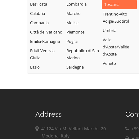
Basilicata
Lombardia
Toscana
Calabria
Marche
Trentino-Alto
Adige/Südtirol
Campania
Molise
Umbria
Città del Vaticano
Piemonte
Valle
Emilia-Romagna
Puglia
d'Aosta/Vallée
Friuli-Venezia
Repubblica di San
d'Aoste
Giulia
Marino
Veneto
Lazio
Sardegna
Address
Con
41124 Via M. Vellani Marchi, 20
+39 
Modena, Italy
+39