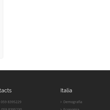
tacts
Italia
059 8395229
Demografia
 059 8395230
Economia