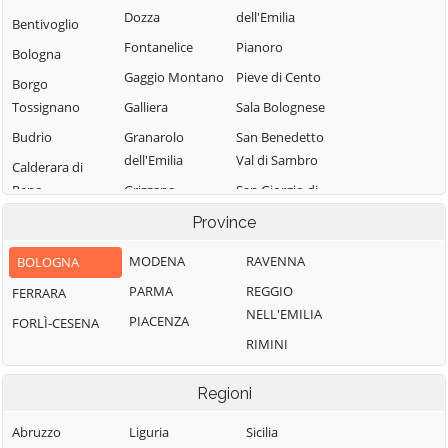
Dozza
dell'Emilia
Bentivoglio
Fontanelice
Pianoro
Bologna
Gaggio Montano
Pieve di Cento
Borgo
Tossignano
Galliera
Sala Bolognese
Budrio
Granarolo
San Benedetto
dell'Emilia
Val di Sambro
Calderara di
Reno
Grizzana
San Giorgio di
Morandi
Piano
Camugnano
Province
Imola
San Giovanni in
Casalecchio di
MODENA
RAVENNA
BOLOGNA
Persiceto
Reno
Lizzano in
PARMA
REGGIO
FERRARA
Belvedere
San Lazzaro di
Casalfiumanese
NELL'EMILIA
Savena
PIACENZA
FORLÌ-CESENA
Loiano
Castel d'Aiano
RIMINI
San Pietro in
Malalbergo
Castel del Rio
Casale
Marzabotto
Castel di Casio
Regioni
Sant'Agata
Medicina
Castel Guelfo di
Bolognese
Abruzzo
Liguria
Sicilia
Bologna
Minerbio