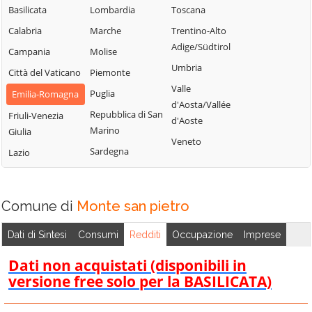
Sasso Marconi
Basilicata
Lombardia
Toscana
Castel Maggiore
Molinella
Valsamoggia
Calabria
Marche
Trentino-Alto
Castel San Pietro
Monghidoro
Vergato
Adige/Südtirol
Campania
Molise
Terme
Monte San
Zola Predosa
Umbria
Città del Vaticano
Piemonte
Castello d'Argile
Pietro
Valle
Puglia
Emilia-Romagna
d'Aosta/Vallée
Repubblica di San
Friuli-Venezia
d'Aoste
Marino
Giulia
Veneto
Sardegna
Lazio
Comune di
Monte san pietro
Dati di Sintesi
Consumi
Redditi
Occupazione
Imprese
Dati non acquistati (disponibili in
versione free solo per la BASILICATA)