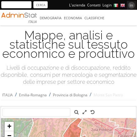
L'azienda
Contatti
Login
DEMOGRAFIA
ECONOMIA
CLASSIFICHE
ITALIA
Mappe, analisi e
statistiche sul tessuto
economico e produttivo
Livelli di occupazione e di disoccupazione, reddito
disponibile, consumi per merceologia e segmentazione
delle imprese per settore economico
/
/
/
ITALIA
Emilia-Romagna
Provincia di Bologna
Monte San Pietro