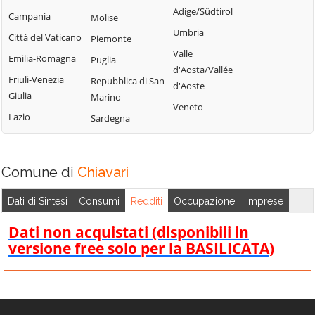
Tribogna
Adige/Südtirol
Coreglia Ligure
Campania
Molise
Pieve Ligure
Uscio
Umbria
Crocefieschi
Città del Vaticano
Piemonte
Portofino
Valbrevenna
Valle
Davagna
Emilia-Romagna
Puglia
Propata
Vobbia
d'Aosta/Vallée
Fascia
Friuli-Venezia
Repubblica di San
Rapallo
d'Aoste
Zoagli
Giulia
Marino
Favale di Malvaro
Veneto
Lazio
Sardegna
Comune di
Chiavari
Dati di Sintesi
Consumi
Redditi
Occupazione
Imprese
Dati non acquistati (disponibili in
versione free solo per la BASILICATA)