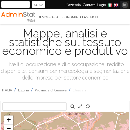
L'azienda
Contatti
Login
DEMOGRAFIA
ECONOMIA
CLASSIFICHE
ITALIA
Mappe, analisi e
statistiche sul tessuto
economico e produttivo
Livelli di occupazione e di disoccupazione, reddito
disponibile, consumi per merceologia e segmentazione
delle imprese per settore economico
/
/
/
ITALIA
Liguria
Provincia di Genova
Chiavari