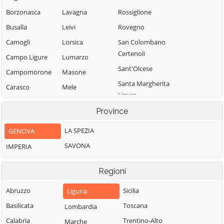
Borzonasca
Lavagna
Rossiglione
Busalla
Leivi
Rovegno
Camogli
Lorsica
San Colombano
Certenoli
Campo Ligure
Lumarzo
Sant'Olcese
Campomorone
Masone
Santa Margherita
Carasco
Mele
Ligure
Casarza Ligure
Mezzanego
Santo Stefano
Province
Casella
Mignanego
d'Aveto
LA SPEZIA
GENOVA
Castiglione
Moconesi
Savignone
Chiavarese
SAVONA
IMPERIA
Moneglia
Serra Riccò
Ceranesi
Montebruno
Sestri Levante
Regioni
Chiavari
Montoggio
Sori
Cicagna
Abruzzo
Sicilia
Liguria
Ne
Tiglieto
Cogoleto
Basilicata
Toscana
Lombardia
Neirone
Torriglia
Cogorno
Calabria
Trentino-Alto
Marche
Orero