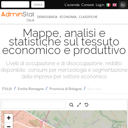
L'azienda
Contatti
Login
DEMOGRAFIA
ECONOMIA
CLASSIFICHE
ITALIA
Mappe, analisi e
statistiche sul tessuto
economico e produttivo
Livelli di occupazione e di disoccupazione, reddito
disponibile, consumi per merceologia e segmentazione
delle imprese per settore economico
/
/
/
ITALIA
Emilia-Romagna
Provincia di Bologna
Baricella