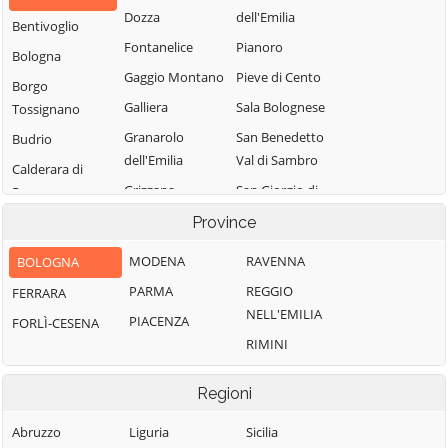
Dozza
dell'Emilia
Bentivoglio
Fontanelice
Pianoro
Bologna
Gaggio Montano
Pieve di Cento
Borgo
Galliera
Sala Bolognese
Tossignano
Granarolo
San Benedetto
Budrio
dell'Emilia
Val di Sambro
Calderara di
Grizzana
San Giorgio di
Reno
Morandi
Piano
Camugnano
Province
Imola
San Giovanni in
Casalecchio di
MODENA
RAVENNA
BOLOGNA
Persiceto
Lizzano in
Reno
PARMA
REGGIO
FERRARA
Belvedere
San Lazzaro di
Casalfiumanese
NELL'EMILIA
Savena
PIACENZA
FORLÌ-CESENA
Loiano
Castel d'Aiano
RIMINI
San Pietro in
Malalbergo
Castel del Rio
Casale
Marzabotto
Regioni
Castel di Casio
Sant'Agata
Medicina
Castel Guelfo di
Bolognese
Abruzzo
Liguria
Sicilia
Minerbio