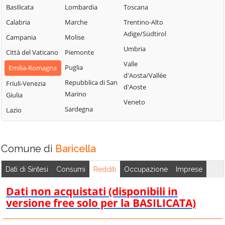
Bologna
Sasso Marconi
Basilicata
Lombardia
Toscana
Molinella
Castel Maggiore
Valsamoggia
Calabria
Marche
Trentino-Alto
Monghidoro
Castel San Pietro
Vergato
Adige/Südtirol
Campania
Molise
Terme
Monte San Pietro
Zola Predosa
Umbria
Città del Vaticano
Piemonte
Castello d'Argile
Valle
Puglia
Emilia-Romagna
d'Aosta/Vallée
Repubblica di San
Friuli-Venezia
d'Aoste
Marino
Giulia
Veneto
Sardegna
Lazio
Comune di
Baricella
Dati di Sintesi
Consumi
Redditi
Occupazione
Imprese
Dati non acquistati (disponibili in
versione free solo per la BASILICATA)