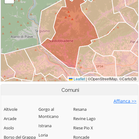
Comuni
Affianca >>
Altivole
Gorgo al
Resana
Monticano
Arcade
Revine Lago
Istrana
Asolo
Riese Pio X
Loria
Borso del Grappa
Roncade