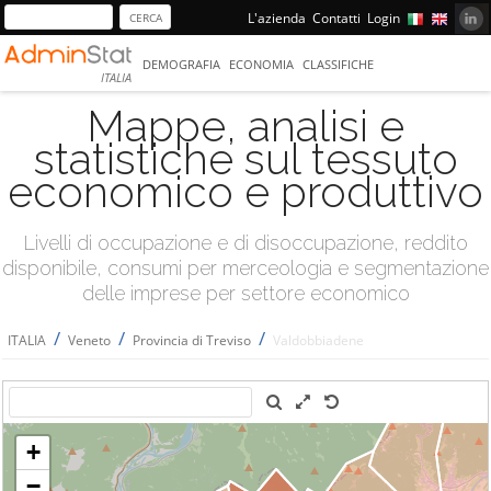
L'azienda
Contatti
Login
DEMOGRAFIA
ECONOMIA
CLASSIFICHE
ITALIA
Mappe, analisi e
statistiche sul tessuto
economico e produttivo
Livelli di occupazione e di disoccupazione, reddito
disponibile, consumi per merceologia e segmentazione
delle imprese per settore economico
/
/
/
ITALIA
Veneto
Provincia di Treviso
Valdobbiadene