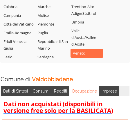
Chiarano
Motta di Livenza
Silea
Calabria
Marche
Trentino-Alto
Adige/Südtirol
Cimadolmo
Nervesa della
Spresiano
Campania
Molise
Battaglia
Umbria
Cison di
Susegana
Città del Vaticano
Piemonte
Valmarino
Oderzo
Valle
Tarzo
Emilia-Romagna
Puglia
d'Aosta/Vallée
Codognè
Ormelle
Trevignano
Friuli-Venezia
Repubblica di San
d'Aoste
Colle Umberto
Orsago
Giulia
Marino
Treviso
Veneto
Conegliano
Paese
Lazio
Sardegna
Valdobbiadene
Cordignano
Pederobba
Vazzola
Cornuda
Pieve del Grappa
Vedelago
Comune di
Valdobbiadene
Crocetta del
Pieve di Soligo
Vidor
Montello
Ponte di Piave
Dati di Sintesi
Consumi
Redditi
Occupazione
Imprese
Villorba
Farra di Soligo
Ponzano Veneto
Dati non acquistati (disponibili in
Vittorio Veneto
Follina
Portobuffolè
versione free solo per la BASILICATA)
Volpago del
Fontanelle
Possagno
Montello
Fonte
Povegliano
Zenson di Piave