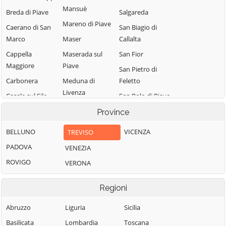
Mansuè
Breda di Piave
Salgareda
Mareno di Piave
Caerano di San
San Biagio di
Marco
Maser
Callalta
Cappella
Maserada sul
San Fior
Maggiore
Piave
San Pietro di
Carbonera
Meduna di
Feletto
Livenza
Casale sul Sile
San Polo di Piave
Miane
Casier
San Vendemiano
Province
Mogliano Veneto
Castelcucco
San Zenone degli
BELLUNO
VICENZA
TREVISO
Monastier di
Ezzelini
Castelfranco
PADOVA
VENEZIA
Treviso
Veneto
Santa Lucia di
ROVIGO
VERONA
Monfumo
Piave
Castello di
Godego
Montebelluna
Sarmede
Regioni
Cavaso del
Morgano
Segusino
Tomba
Abruzzo
Liguria
Sicilia
Moriago della
Sernaglia della
Cessalto
Battaglia
Battaglia
Basilicata
Lombardia
Toscana