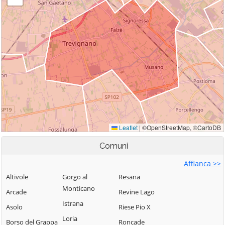
Comuni
Affianca >>
Altivole
Gorgo al
Resana
Monticano
Arcade
Revine Lago
Istrana
Asolo
Riese Pio X
Loria
Borso del Grappa
Roncade