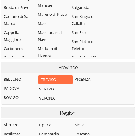
Mansuè
Breda di Piave
Salgareda
Mareno di Piave
Caerano di San
San Biagio di
Marco
Maser
Callalta
Cappella
Maserada sul
San Fior
Maggiore
Piave
San Pietro di
Carbonera
Meduna di
Feletto
Livenza
Casale sul Sile
San Polo di Piave
Miane
Casier
San Vendemiano
Province
Mogliano Veneto
Castelcucco
San Zenone degli
BELLUNO
VICENZA
TREVISO
Monastier di
Ezzelini
Castelfranco
PADOVA
VENEZIA
Treviso
Veneto
Santa Lucia di
ROVIGO
VERONA
Monfumo
Piave
Castello di
Godego
Montebelluna
Sarmede
Regioni
Cavaso del
Morgano
Segusino
Tomba
Abruzzo
Liguria
Sicilia
Moriago della
Sernaglia della
Cessalto
Battaglia
Battaglia
Basilicata
Lombardia
Toscana