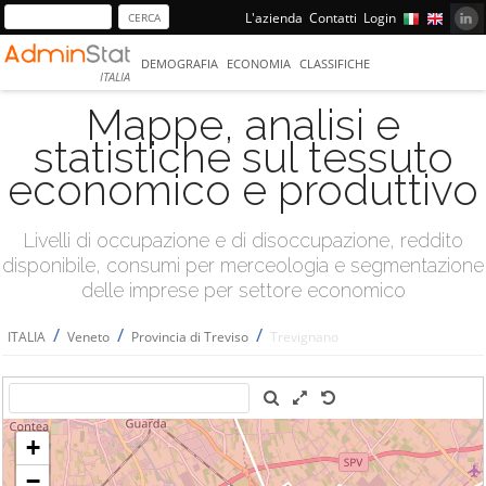
L'azienda
Contatti
Login
DEMOGRAFIA
ECONOMIA
CLASSIFICHE
ITALIA
Mappe, analisi e
statistiche sul tessuto
economico e produttivo
Livelli di occupazione e di disoccupazione, reddito
disponibile, consumi per merceologia e segmentazione
delle imprese per settore economico
/
/
/
ITALIA
Veneto
Provincia di Treviso
Trevignano