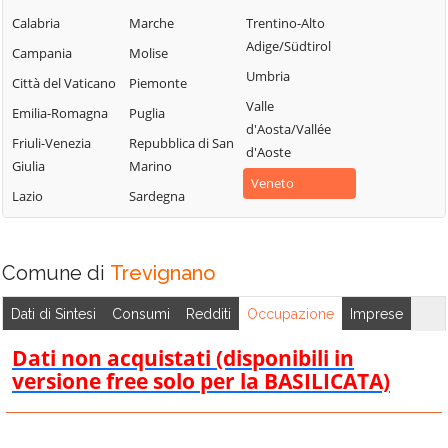
Chiarano
Motta di Livenza
Silea
Calabria
Marche
Trentino-Alto
Adige/Südtirol
Cimadolmo
Nervesa della
Spresiano
Campania
Molise
Battaglia
Umbria
Cison di
Susegana
Città del Vaticano
Piemonte
Valmarino
Oderzo
Valle
Tarzo
Emilia-Romagna
Puglia
d'Aosta/Vallée
Codognè
Ormelle
Trevignano
Friuli-Venezia
Repubblica di San
d'Aoste
Colle Umberto
Orsago
Giulia
Marino
Treviso
Veneto
Conegliano
Paese
Lazio
Sardegna
Valdobbiadene
Cordignano
Pederobba
Vazzola
Cornuda
Pieve del Grappa
Vedelago
Comune di
Trevignano
Crocetta del
Pieve di Soligo
Vidor
Montello
Ponte di Piave
Dati di Sintesi
Consumi
Redditi
Occupazione
Imprese
Villorba
Farra di Soligo
Ponzano Veneto
Dati non acquistati (disponibili in
Vittorio Veneto
Follina
Portobuffolè
versione free solo per la BASILICATA)
Volpago del
Fontanelle
Possagno
Montello
Fonte
Povegliano
Zenson di Piave