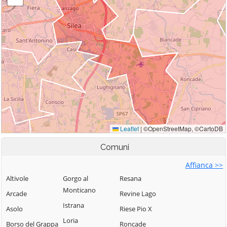
Comuni
Affianca >>
Altivole
Gorgo al
Resana
Monticano
Arcade
Revine Lago
Istrana
Asolo
Riese Pio X
Loria
Borso del Grappa
Roncade