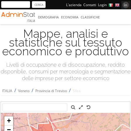
L'azienda
Contatti
Login
DEMOGRAFIA
ECONOMIA
CLASSIFICHE
ITALIA
Mappe, analisi e
statistiche sul tessuto
economico e produttivo
Livelli di occupazione e di disoccupazione, reddito
disponibile, consumi per merceologia e segmentazione
delle imprese per settore economico
/
/
/
ITALIA
Veneto
Provincia di Treviso
Silea