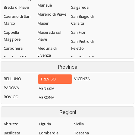
Mansuè
Breda di Piave
Salgareda
Mareno di Piave
Caerano di San
San Biagio di
Marco
Maser
Callalta
Cappella
Maserada sul
San Fior
Maggiore
Piave
San Pietro di
Carbonera
Meduna di
Feletto
Livenza
Casale sul Sile
San Polo di Piave
Miane
Casier
San Vendemiano
Province
Mogliano Veneto
Castelcucco
San Zenone degli
BELLUNO
VICENZA
TREVISO
Monastier di
Ezzelini
Castelfranco
PADOVA
VENEZIA
Treviso
Veneto
Santa Lucia di
ROVIGO
VERONA
Monfumo
Piave
Castello di
Godego
Montebelluna
Sarmede
Regioni
Cavaso del
Morgano
Segusino
Tomba
Abruzzo
Liguria
Sicilia
Moriago della
Sernaglia della
Cessalto
Battaglia
Battaglia
Basilicata
Lombardia
Toscana