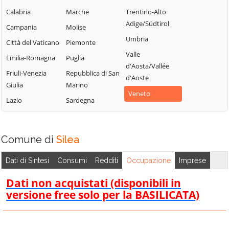
Chiarano
Motta di Livenza
Silea
Calabria
Marche
Trentino-Alto
Adige/Südtirol
Cimadolmo
Nervesa della
Campania
Molise
Spresiano
Battaglia
Umbria
Cison di
Città del Vaticano
Piemonte
Susegana
Valmarino
Oderzo
Valle
Emilia-Romagna
Puglia
Tarzo
d'Aosta/Vallée
Codognè
Ormelle
Friuli-Venezia
Repubblica di San
Trevignano
d'Aoste
Colle Umberto
Orsago
Giulia
Marino
Treviso
Veneto
Conegliano
Paese
Lazio
Sardegna
Valdobbiadene
Cordignano
Pederobba
Vazzola
Cornuda
Pieve del Grappa
Vedelago
Comune di
Silea
Crocetta del
Pieve di Soligo
Vidor
Montello
Ponte di Piave
Dati di Sintesi
Consumi
Redditi
Occupazione
Imprese
Villorba
Farra di Soligo
Ponzano Veneto
Dati non acquistati (disponibili in
Vittorio Veneto
Follina
Portobuffolè
versione free solo per la BASILICATA)
Volpago del
Fontanelle
Possagno
Montello
Fonte
Povegliano
Zenson di Piave