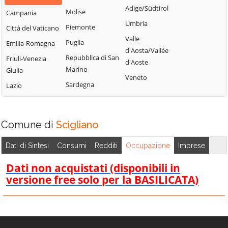
Bisignano
San Giorgio
Adige/Südtirol
Molise
Campania
Longobardi
Bocchigliero
Albanese
Umbria
Piemonte
Città del Vaticano
Longobucco
Bonifati
San Giovanni in
Valle
Puglia
Emilia-Romagna
Lungro
Fiore
Buonvicino
d'Aosta/Vallée
Repubblica di San
Friuli-Venezia
Luzzi
San Lorenzo
d'Aoste
Calopezzati
Marino
Giulia
Bellizzi
Maierà
Veneto
Caloveto
Sardegna
Lazio
San Lorenzo del
Malito
Campana
Vallo
Malvito
Canna
San Lucido
Mandatoriccio
Comune di
Scigliano
Cariati
San Marco
Mangone
Carolei
Argentano
Dati di Sintesi
Consumi
Redditi
Occupazione
Imprese
Marano
Carpanzano
San Martino di
Marchesato
Dati non acquistati (disponibili in
Finita
Casali del Manco
versione free solo per la BASILICATA)
Marano
San Nicola Arcella
Cassano all'Ionio
Principato
San Pietro in
Castiglione
Marzi
Amantea
Cosentino
Mendicino
San Pietro in