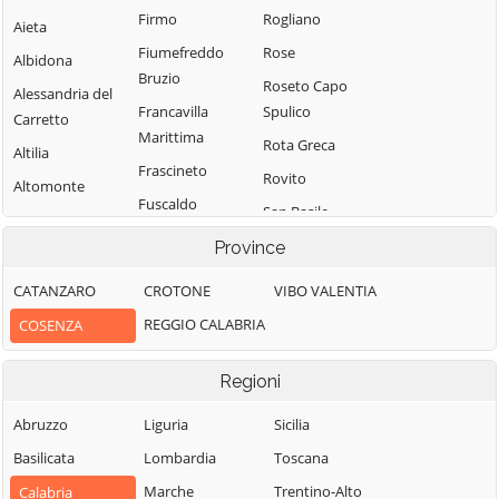
Firmo
Rogliano
Aieta
Fiumefreddo
Rose
Albidona
Bruzio
Roseto Capo
Alessandria del
Francavilla
Spulico
Carretto
Marittima
Rota Greca
Altilia
Frascineto
Rovito
Altomonte
Fuscaldo
San Basile
Amantea
Grimaldi
San Benedetto
Province
Amendolara
Grisolia
Ullano
Aprigliano
CATANZARO
CROTONE
VIBO VALENTIA
Guardia
San Cosmo
Belmonte
REGGIO CALABRIA
COSENZA
Piemontese
Albanese
Calabro
Lago
San Demetrio
Belsito
Regioni
Corone
Laino Borgo
Belvedere
San Donato di
Abruzzo
Liguria
Sicilia
Laino Castello
Marittimo
Ninea
Basilicata
Lombardia
Toscana
Lappano
Bianchi
San Fili
Marche
Trentino-Alto
Calabria
Lattarico