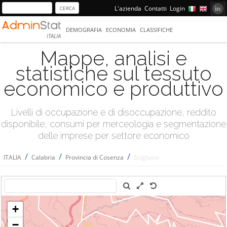
L'azienda
Contatti
Login
DEMOGRAFIA
ECONOMIA
CLASSIFICHE
ITALIA
Mappe, analisi e
statistiche sul tessuto
economico e produttivo
Livelli di occupazione e di disoccupazione, reddito
disponibile, consumi per merceologia e segmentazione
delle imprese per settore economico
/
/
/
ITALIA
Calabria
Provincia di Cosenza
Scigliano