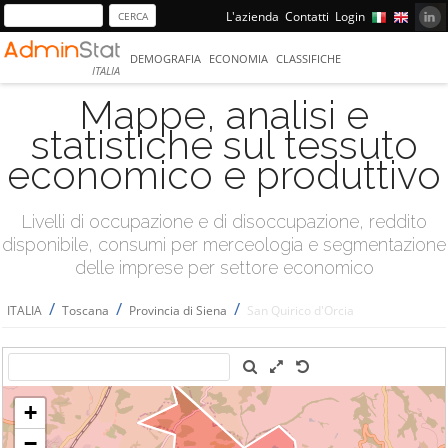
L'azienda
Contatti
Login
DEMOGRAFIA
ECONOMIA
CLASSIFICHE
ITALIA
Mappe, analisi e
statistiche sul tessuto
economico e produttivo
Livelli di occupazione e di disoccupazione, reddito
disponibile, consumi per merceologia e segmentazione
delle imprese per settore economico
/
/
/
ITALIA
Toscana
Provincia di Siena
San Quirico d'Orcia