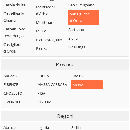
Casole d'Elsa
San Gimignano
Monteroni
Castellina in
d'Arbia
San Quirico
Chianti
d'Orcia
Monticiano
Castelnuovo
Sarteano
Murlo
Berardenga
Siena
Piancastagnaio
Castiglione
Sinalunga
Pienza
d'Orcia
Sovicille
Poggibonsi
Cetona
Province
Torrita di Siena
Radda in Chianti
Chianciano
Trequanda
Radicofani
Terme
AREZZO
LUCCA
PRATO
Chiusdino
FIRENZE
MASSA-CARRARA
SIENA
Chiusi
GROSSETO
PISA
Colle di Val d'Elsa
LIVORNO
PISTOIA
Regioni
Abruzzo
Liguria
Sicilia