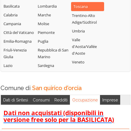
Basilicata
Lombardia
Toscana
Calabria
Marche
Trentino-Alto
Adige/Südtirol
Campania
Molise
Umbria
Città del Vaticano
Piemonte
Valle
Emilia-Romagna
Puglia
d'Aosta/Vallée
Friuli-Venezia
Repubblica di San
d'Aoste
Giulia
Marino
Veneto
Lazio
Sardegna
Comune di
San quirico d'orcia
Dati di Sintesi
Consumi
Redditi
Occupazione
Imprese
Dati non acquistati (disponibili in
versione free solo per la BASILICATA)