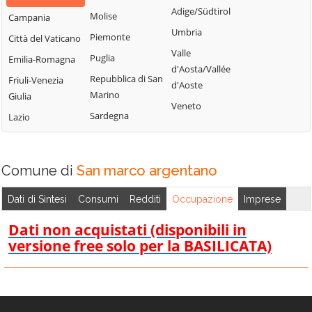
Bisignano
San Giorgio
Adige/Südtirol
Molise
Campania
Longobardi
Bocchigliero
Albanese
Umbria
Piemonte
Città del Vaticano
Longobucco
Bonifati
San Giovanni in
Valle
Puglia
Emilia-Romagna
Lungro
Fiore
Buonvicino
d'Aosta/Vallée
Repubblica di San
Friuli-Venezia
Luzzi
San Lorenzo
d'Aoste
Calopezzati
Marino
Giulia
Bellizzi
Maierà
Veneto
Caloveto
Sardegna
Lazio
San Lorenzo del
Malito
Campana
Vallo
Malvito
Canna
San Lucido
Mandatoriccio
Comune di
San marco argentano
Cariati
San Marco
Mangone
Carolei
Argentano
Dati di Sintesi
Consumi
Redditi
Occupazione
Imprese
Marano
Carpanzano
San Martino di
Marchesato
Dati non acquistati (disponibili in
Finita
Casali del Manco
versione free solo per la BASILICATA)
Marano
San Nicola Arcella
Cassano all'Ionio
Principato
San Pietro in
Castiglione
Marzi
Amantea
Cosentino
Mendicino
San Pietro in