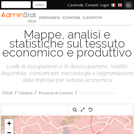
L'azienda
Contatti
Login
DEMOGRAFIA
ECONOMIA
CLASSIFICHE
ITALIA
Mappe, analisi e
statistiche sul tessuto
economico e produttivo
Livelli di occupazione e di disoccupazione, reddito
disponibile, consumi per merceologia e segmentazione
delle imprese per settore economico
/
/
/
ITALIA
Calabria
Provincia di Cosenza
San Marco Argentano