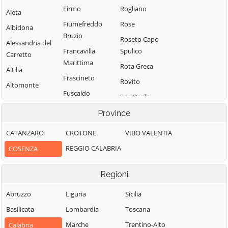
Firmo
Rogliano
Aieta
Fiumefreddo
Rose
Albidona
Bruzio
Roseto Capo
Alessandria del
Francavilla
Spulico
Carretto
Marittima
Rota Greca
Altilia
Frascineto
Rovito
Altomonte
Fuscaldo
San Basile
Amantea
Grimaldi
San Benedetto
Province
Amendolara
Grisolia
Ullano
Aprigliano
CATANZARO
CROTONE
VIBO VALENTIA
Guardia
San Cosmo
Belmonte
REGGIO CALABRIA
COSENZA
Piemontese
Albanese
Calabro
Lago
San Demetrio
Belsito
Regioni
Corone
Laino Borgo
Belvedere
San Donato di
Abruzzo
Liguria
Sicilia
Laino Castello
Marittimo
Ninea
Basilicata
Lombardia
Toscana
Lappano
Bianchi
San Fili
Marche
Trentino-Alto
Calabria
Lattarico