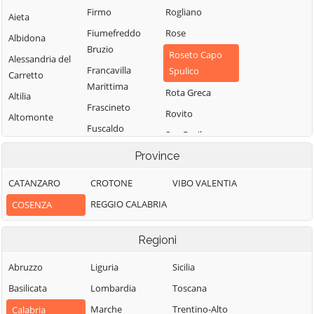
Firmo
Rogliano
Aieta
Fiumefreddo
Rose
Albidona
Bruzio
Roseto Capo
Alessandria del
Francavilla
Spulico
Carretto
Marittima
Rota Greca
Altilia
Frascineto
Rovito
Altomonte
Fuscaldo
San Basile
Amantea
Grimaldi
Province
San Benedetto
Amendolara
Grisolia
Ullano
Aprigliano
CATANZARO
CROTONE
VIBO VALENTIA
Guardia
San Cosmo
Belmonte
REGGIO CALABRIA
COSENZA
Piemontese
Albanese
Calabro
Lago
San Demetrio
Belsito
Regioni
Corone
Laino Borgo
Belvedere
Abruzzo
Liguria
San Donato di
Sicilia
Laino Castello
Marittimo
Ninea
Basilicata
Lombardia
Toscana
Lappano
Bianchi
San Fili
Marche
Trentino-Alto
Calabria
Lattarico