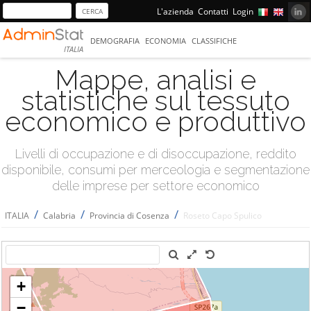
L'azienda
Contatti
Login
DEMOGRAFIA
ECONOMIA
CLASSIFICHE
ITALIA
Mappe, analisi e
statistiche sul tessuto
economico e produttivo
Livelli di occupazione e di disoccupazione, reddito
disponibile, consumi per merceologia e segmentazione
delle imprese per settore economico
/
/
/
ITALIA
Calabria
Provincia di Cosenza
Roseto Capo Spulico