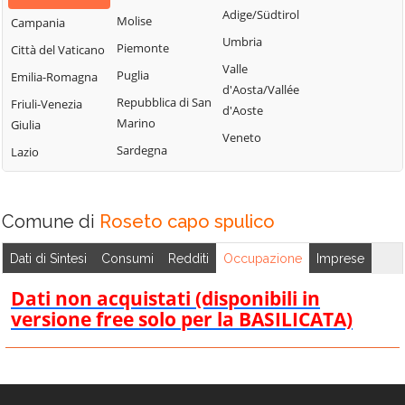
Bisignano
San Giorgio
Adige/Südtirol
Molise
Campania
Longobardi
Bocchigliero
Albanese
Umbria
Piemonte
Città del Vaticano
Longobucco
Bonifati
San Giovanni in
Valle
Puglia
Emilia-Romagna
Lungro
Fiore
Buonvicino
d'Aosta/Vallée
Repubblica di San
Friuli-Venezia
Luzzi
San Lorenzo
d'Aoste
Calopezzati
Marino
Giulia
Bellizzi
Maierà
Veneto
Caloveto
Sardegna
Lazio
San Lorenzo del
Malito
Campana
Vallo
Malvito
Canna
San Lucido
Mandatoriccio
Comune di
Roseto capo spulico
Cariati
San Marco
Mangone
Carolei
Argentano
Dati di Sintesi
Consumi
Redditi
Occupazione
Imprese
Marano
Carpanzano
San Martino di
Marchesato
Dati non acquistati (disponibili in
Finita
Casali del Manco
versione free solo per la BASILICATA)
Marano
San Nicola Arcella
Cassano all'Ionio
Principato
San Pietro in
Castiglione
Marzi
Amantea
Cosentino
Mendicino
San Pietro in