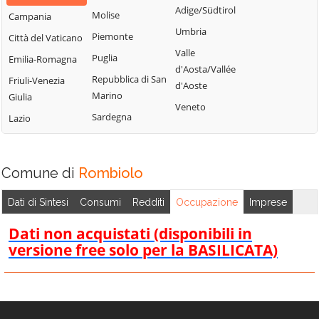
d'Ippona
Adige/Südtirol
Molise
Campania
Umbria
Piemonte
Città del Vaticano
Valle
Puglia
Emilia-Romagna
d'Aosta/Vallée
Repubblica di San
Friuli-Venezia
d'Aoste
Marino
Giulia
Veneto
Sardegna
Lazio
Comune di
Rombiolo
Dati di Sintesi
Consumi
Redditi
Occupazione
Imprese
Dati non acquistati (disponibili in
versione free solo per la BASILICATA)