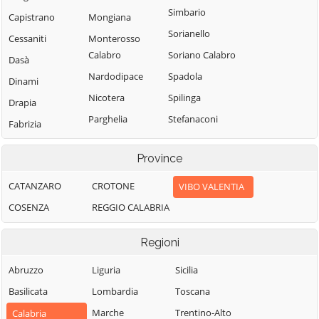
Simbario
Capistrano
Mongiana
Sorianello
Cessaniti
Monterosso
Calabro
Soriano Calabro
Dasà
Nardodipace
Spadola
Dinami
Nicotera
Spilinga
Drapia
Parghelia
Stefanaconi
Fabrizia
Pizzo
Tropea
Filadelfia
Province
Pizzoni
Vallelonga
Filandari
Polia
Vazzano
CATANZARO
CROTONE
VIBO VALENTIA
Filogaso
Ricadi
Vibo Valentia
COSENZA
REGGIO CALABRIA
Francavilla
Angitola
Zaccanopoli
Rombiolo
Regioni
Francica
Zambrone
San Calogero
Gerocarne
Zungri
Abruzzo
San Costantino
Liguria
Sicilia
Calabro
Ionadi
Basilicata
Lombardia
Toscana
San Gregorio
Marche
Trentino-Alto
Calabria