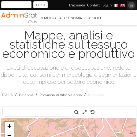
L'azienda
Contatti
Login
DEMOGRAFIA
ECONOMIA
CLASSIFICHE
ITALIA
Mappe, analisi e
statistiche sul tessuto
economico e produttivo
Livelli di occupazione e di disoccupazione, reddito
disponibile, consumi per merceologia e segmentazione
delle imprese per settore economico
/
/
/
ITALIA
Calabria
Provincia di Vibo Valentia
Rombiolo