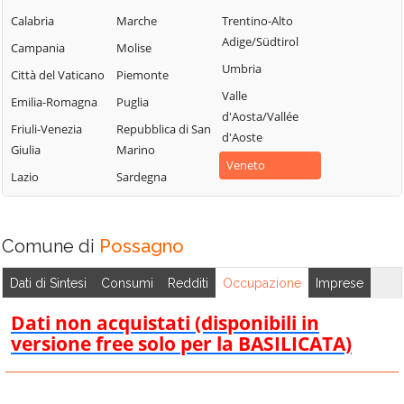
Chiarano
Motta di Livenza
Silea
Calabria
Marche
Trentino-Alto
Adige/Südtirol
Cimadolmo
Nervesa della
Spresiano
Campania
Molise
Battaglia
Umbria
Cison di
Susegana
Città del Vaticano
Piemonte
Valmarino
Oderzo
Valle
Tarzo
Emilia-Romagna
Puglia
d'Aosta/Vallée
Codognè
Ormelle
Trevignano
Friuli-Venezia
Repubblica di San
d'Aoste
Colle Umberto
Orsago
Giulia
Marino
Treviso
Veneto
Conegliano
Paese
Lazio
Sardegna
Valdobbiadene
Cordignano
Pederobba
Vazzola
Cornuda
Pieve del Grappa
Vedelago
Comune di
Possagno
Crocetta del
Pieve di Soligo
Vidor
Montello
Ponte di Piave
Dati di Sintesi
Consumi
Redditi
Occupazione
Imprese
Villorba
Farra di Soligo
Ponzano Veneto
Vittorio Veneto
Dati non acquistati (disponibili in
Follina
Portobuffolè
versione free solo per la BASILICATA)
Volpago del
Fontanelle
Montello
Possagno
Fonte
Zenson di Piave
Povegliano