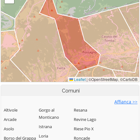
Comuni
Affianca >>
Altivole
Gorgo al
Resana
Monticano
Arcade
Revine Lago
Istrana
Asolo
Riese Pio X
Loria
Borso del Grappa
Roncade