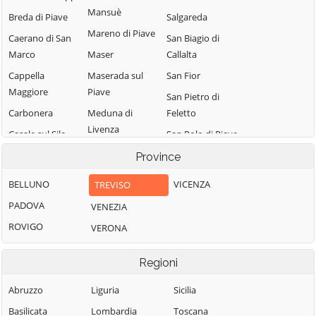
Mansuè
Breda di Piave
Salgareda
Mareno di Piave
Caerano di San
San Biagio di
Marco
Maser
Callalta
Cappella
Maserada sul
San Fior
Maggiore
Piave
San Pietro di
Carbonera
Meduna di
Feletto
Livenza
Casale sul Sile
San Polo di Piave
Miane
Casier
San Vendemiano
Province
Mogliano Veneto
Castelcucco
San Zenone degli
BELLUNO
VICENZA
TREVISO
Monastier di
Ezzelini
Castelfranco
PADOVA
VENEZIA
Treviso
Veneto
Santa Lucia di
ROVIGO
VERONA
Monfumo
Piave
Castello di
Godego
Montebelluna
Sarmede
Regioni
Cavaso del
Morgano
Segusino
Tomba
Abruzzo
Liguria
Sicilia
Moriago della
Sernaglia della
Cessalto
Battaglia
Battaglia
Basilicata
Lombardia
Toscana