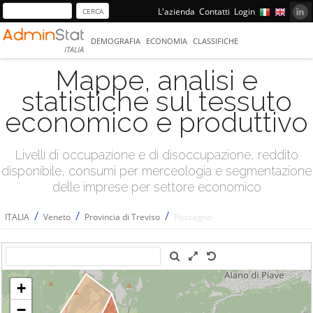
L'azienda
Contatti
Login
DEMOGRAFIA
ECONOMIA
CLASSIFICHE
ITALIA
Mappe, analisi e
statistiche sul tessuto
economico e produttivo
Livelli di occupazione e di disoccupazione, reddito
disponibile, consumi per merceologia e segmentazione
delle imprese per settore economico
/
/
/
ITALIA
Veneto
Provincia di Treviso
Possagno